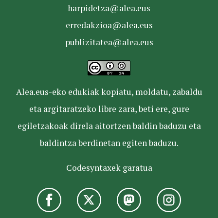
harpidetza@alea.eus
erredakzioa@alea.eus
publizitatea@alea.eus
Alea.eus-eko edukiak kopiatu, moldatu, zabaldu
eta argitaratzeko libre zara, beti ere, gure
egiletzakoak direla aitortzen baldin baduzu eta
baldintza berdinetan egiten baduzu.
Codesyntaxek garatua