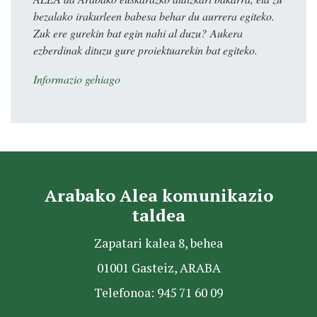
bezalako irakurleen babesa behar du aurrera egiteko.
Zuk ere gurekin bat egin nahi al duzu? Aukera
ezberdinak dituzu gure proiektuarekin bat egiteko.
Informazio gehiago
Arabako Alea komunikazio
taldea
Zapatari kalea 8, behea
01001 Gasteiz, ARABA
Telefonoa: 945 71 60 09