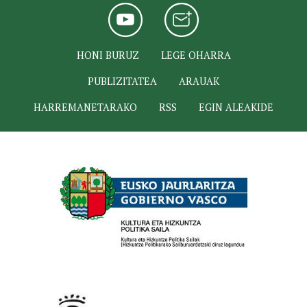
HONI BURUZ
LEGE OHARRA
PUBLIZITATEA
ARAUAK
HARREMANETARAKO
RSS
EGIN ALEAKIDE