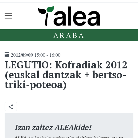
ARABA
2012/09/09
15:00 - 16:00
LEGUTIO: Kofradiak 2012
(euskal dantzak + bertso-
triki-poteoa)
Izan zaitez ALEAkide!
ALEA da Arabako euskarazko aldizkari bakarra, eta zu