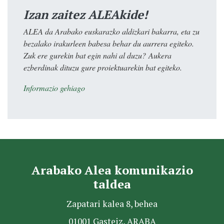
Izan zaitez ALEAkide!
ALEA da Arabako euskarazko aldizkari bakarra, eta zu
bezalako irakurleen babesa behar du aurrera egiteko.
Zuk ere gurekin bat egin nahi al duzu? Aukera
ezberdinak dituzu gure proiektuarekin bat egiteko.
Informazio gehiago
Arabako Alea komunikazio
taldea
Zapatari kalea 8, behea
01001 Gasteiz, ARABA