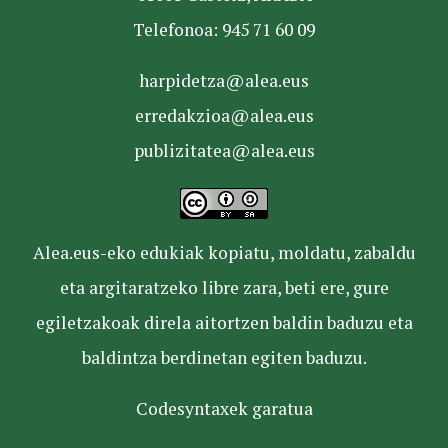
Telefonoa: 945 71 60 09
harpidetza@alea.eus
erredakzioa@alea.eus
publizitatea@alea.eus
Alea.eus-eko edukiak kopiatu, moldatu, zabaldu
eta argitaratzeko libre zara, beti ere, gure
egiletzakoak direla aitortzen baldin baduzu eta
baldintza berdinetan egiten baduzu.
Codesyntaxek garatua