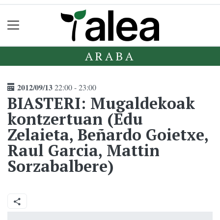
ARABA
2012/09/13
22:00 - 23:00
BIASTERI: Mugaldekoak
kontzertuan (Edu
Zelaieta, Beñardo Goietxe,
Raul Garcia, Mattin
Sorzabalbere)