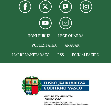
HONI BURUZ
LEGE OHARRA
PUBLIZITATEA
ARAUAK
HARREMANETARAKO
RSS
EGIN ALEAKIDE