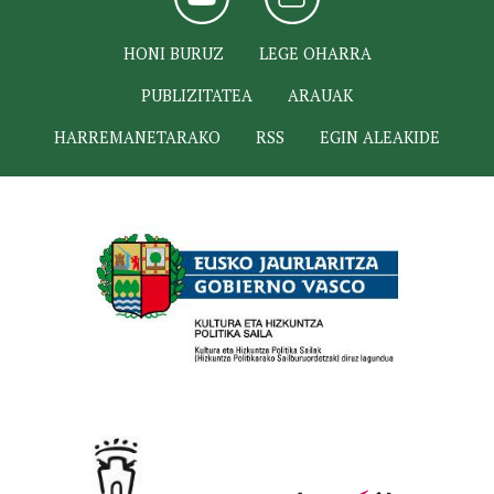
HONI BURUZ
LEGE OHARRA
PUBLIZITATEA
ARAUAK
HARREMANETARAKO
RSS
EGIN ALEAKIDE