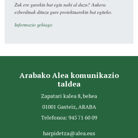
Zuk ere gurekin bat egin nahi al duzu? Aukera
ezberdinak dituzu gure proiektuarekin bat egiteko.
Informazio gehiago
Arabako Alea komunikazio
taldea
Zapatari kalea 8, behea
01001 Gasteiz, ARABA
Telefonoa: 945 71 60 09
harpidetza@alea.eus