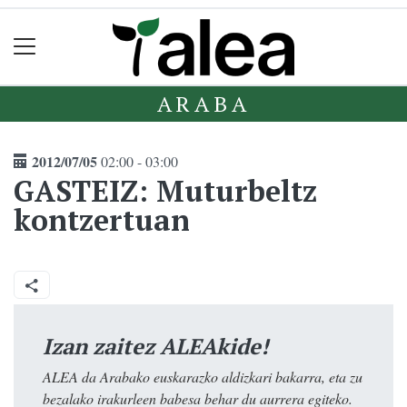
ARABA
2012/07/05
02:00 - 03:00
GASTEIZ: Muturbeltz
kontzertuan
Izan zaitez ALEAkide!
ALEA da Arabako euskarazko aldizkari bakarra, eta zu
bezalako irakurleen babesa behar du aurrera egiteko.