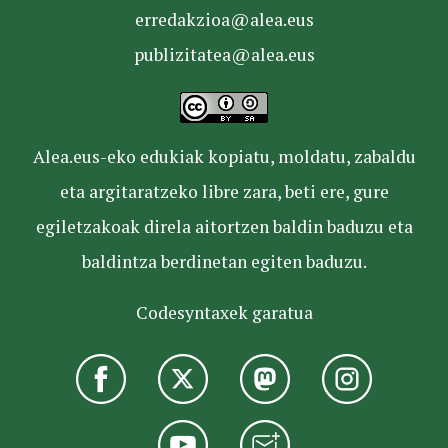
erredakzioa@alea.eus
publizitatea@alea.eus
Alea.eus-eko edukiak kopiatu, moldatu, zabaldu
eta argitaratzeko libre zara, beti ere, gure
egiletzakoak direla aitortzen baldin baduzu eta
baldintza berdinetan egiten baduzu.
Codesyntaxek garatua