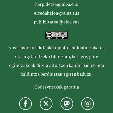
harpidetza@alea.eus
erredakzioa@alea.eus
publizitatea@alea.eus
Alea.eus-eko edukiak kopiatu, moldatu, zabaldu
eta argitaratzeko libre zara, beti ere, gure
egiletzakoak direla aitortzen baldin baduzu eta
baldintza berdinetan egiten baduzu.
Codesyntaxek garatua