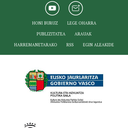
HONI BURUZ
LEGE OHARRA
PUBLIZITATEA
ARAUAK
HARREMANETARAKO
RSS
EGIN ALEAKIDE