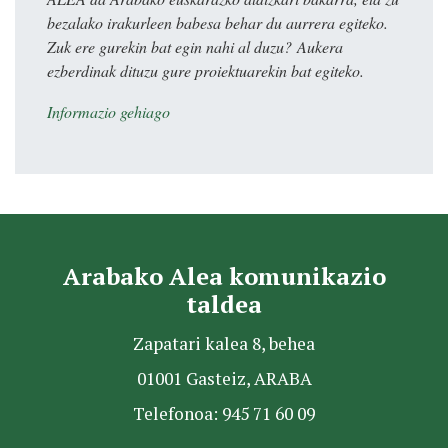
bezalako irakurleen babesa behar du aurrera egiteko.
Zuk ere gurekin bat egin nahi al duzu? Aukera
ezberdinak dituzu gure proiektuarekin bat egiteko.
Informazio gehiago
Arabako Alea komunikazio
taldea
Zapatari kalea 8, behea
01001 Gasteiz, ARABA
Telefonoa: 945 71 60 09