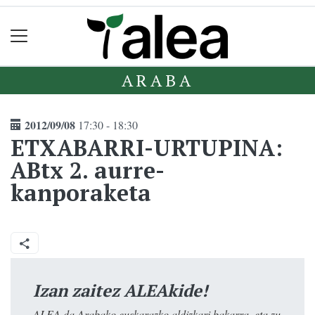
ARABA
2012/09/08
17:30 - 18:30
ETXABARRI-URTUPINA:
ABtx 2. aurre-
kanporaketa
Izan zaitez ALEAkide!
ALEA da Arabako euskarazko aldizkari bakarra, eta zu