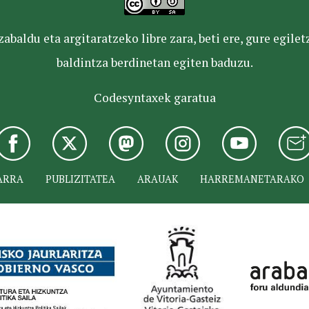
baldu eta argitaratzeko libre zara, beti ere, gure egile
baldintza berdinetan egiten baduzu.
Codesyntaxek garatua
ARRA
PUBLIZITATEA
ARAUAK
HARREMANETARAKO