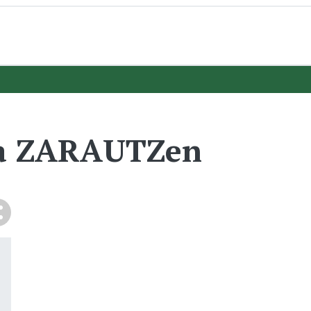
oa ZARAUTZen