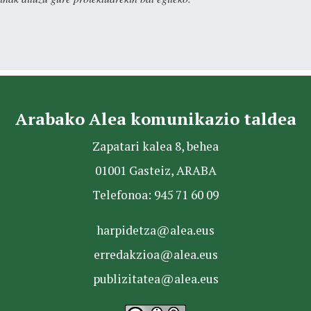
Arabako Alea komunikazio taldea
Zapatari kalea 8, behea
01001 Gasteiz, ARABA
Telefonoa: 945 71 60 09
harpidetza@alea.eus
erredakzioa@alea.eus
publizitatea@alea.eus