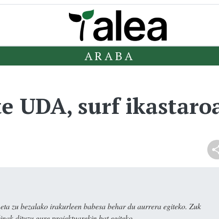
ARABA
 UDA, surf ikastar
ta zu bezalako irakurleen babesa behar du aurrera egiteko. Zuk
nak dituzu gure proiektuarekin bat egiteko.