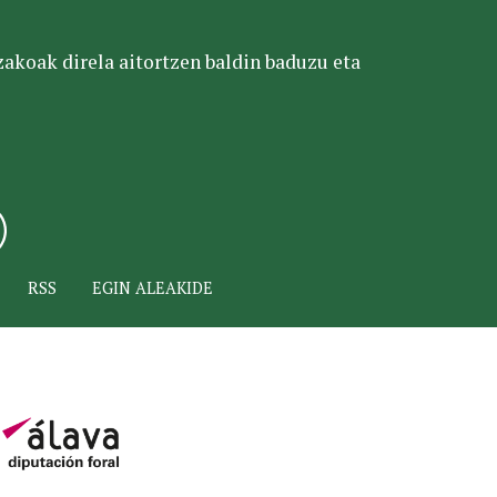
tzakoak direla aitortzen baldin baduzu eta
RSS
EGIN ALEAKIDE