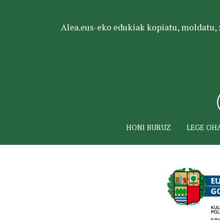
Alea.eus-eko edukiak kopiatu, moldatu, za
HONI BURUZ
LEGE OH