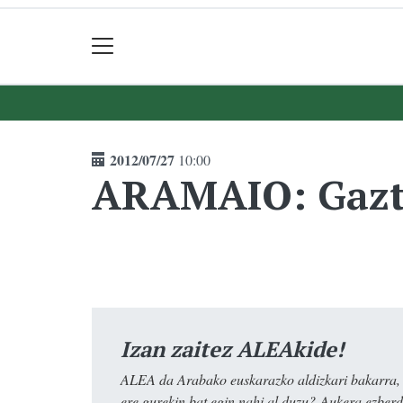
2012/07/27
10:00
ARAMAIO: Gazte
Izan zaitez ALEAkide!
ALEA da Arabako euskarazko aldizkari bakarra, e
ere gurekin bat egin nahi al duzu? Aukera ezberdi