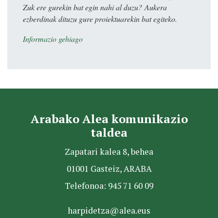
Zuk ere gurekin bat egin nahi al duzu? Aukera
ezberdinak dituzu gure proiektuarekin bat egiteko.
Informazio gehiago
Arabako Alea komunikazio
taldea
Zapatari kalea 8, behea
01001 Gasteiz, ARABA
Telefonoa: 945 71 60 09
harpidetza@alea.eus