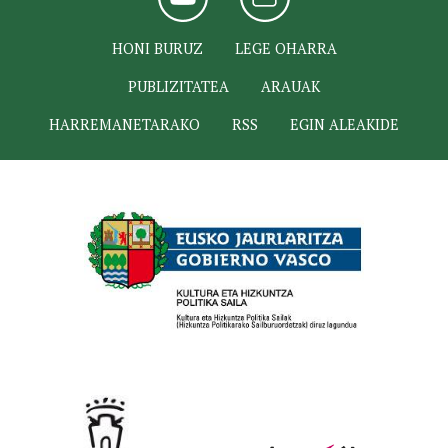
HONI BURUZ
LEGE OHARRA
PUBLIZITATEA
ARAUAK
HARREMANETARAKO
RSS
EGIN ALEAKIDE