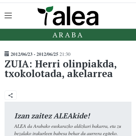
ARABA
2012/06/23 - 2012/06/25
21:30
ZUIA: Herri olinpiakda,
txokolotada, akelarrea
Izan zaitez ALEAkide!
ALEA da Arabako euskarazko aldizkari bakarra, eta zu
bezalako irakurleen babesa behar du aurrera egiteko.