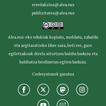
erredakzioa@alea.eus
publizitatea@alea.eus
Alea.eus-eko edukiak kopiatu, moldatu, zabaldu
eta argitaratzeko libre zara, beti ere, gure
egiletzakoak direla aitortzen baldin baduzu eta
baldintza berdinetan egiten baduzu.
Codesyntaxek garatua