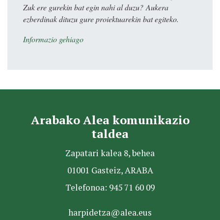
Zuk ere gurekin bat egin nahi al duzu? Aukera
ezberdinak dituzu gure proiektuarekin bat egiteko.
Informazio gehiago
Arabako Alea komunikazio
taldea
Zapatari kalea 8, behea
01001 Gasteiz, ARABA
Telefonoa: 945 71 60 09
harpidetza@alea.eus