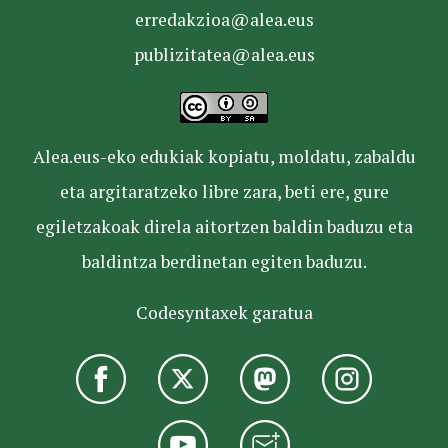
erredakzioa@alea.eus
publizitatea@alea.eus
Alea.eus-eko edukiak kopiatu, moldatu, zabaldu
eta argitaratzeko libre zara, beti ere, gure
egiletzakoak direla aitortzen baldin baduzu eta
baldintza berdinetan egiten baduzu.
Codesyntaxek garatua