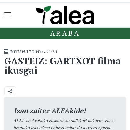
ARABA
2012/05/17
20:00 - 21:30
GASTEIZ: GARTXOT filma
ikusgai
Izan zaitez ALEAkide!
ALEA da Arabako euskarazko aldizkari bakarra, eta zu
bezalako irakurleen babesa behar du aurrera egiteko.