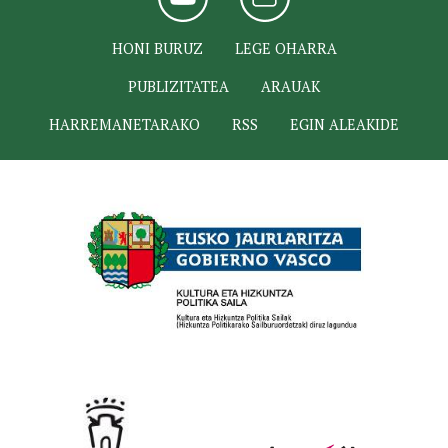
HONI BURUZ
LEGE OHARRA
PUBLIZITATEA
ARAUAK
HARREMANETARAKO
RSS
EGIN ALEAKIDE