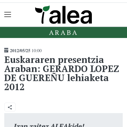
ARABA
2012/05/25
10:00
Euskararen presentzia
Araban: GERARDO LOPEZ
DE GUEREÑU lehiaketa
2012
Izan zaitez ALEAkide!