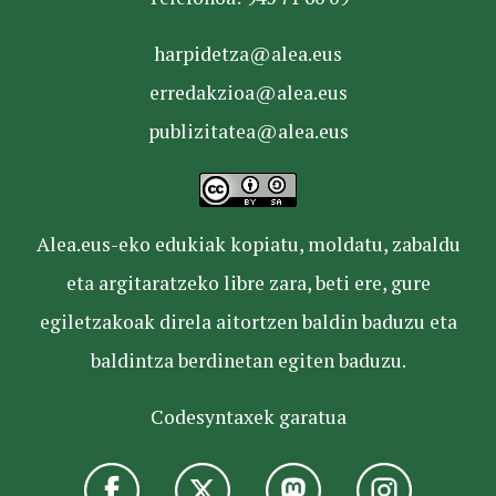
harpidetza@alea.eus
erredakzioa@alea.eus
publizitatea@alea.eus
Alea.eus-eko edukiak kopiatu, moldatu, zabaldu
eta argitaratzeko libre zara, beti ere, gure
egiletzakoak direla aitortzen baldin baduzu eta
baldintza berdinetan egiten baduzu.
Codesyntaxek garatua