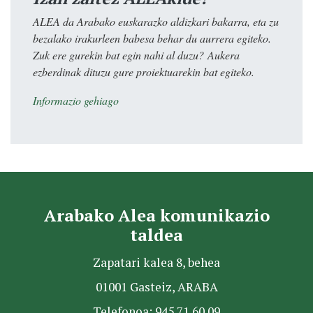
ALEA da Arabako euskarazko aldizkari bakarra, eta zu
bezalako irakurleen babesa behar du aurrera egiteko.
Zuk ere gurekin bat egin nahi al duzu? Aukera
ezberdinak dituzu gure proiektuarekin bat egiteko.
Informazio gehiago
Arabako Alea komunikazio
taldea
Zapatari kalea 8, behea
01001 Gasteiz, ARABA
Telefonoa: 945 71 60 09