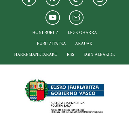
HONI BURUZ
LEGE OHARRA
PUBLIZITATEA
ARAUAK
HARREMANETARAKO
RSS
EGIN ALEAKIDE