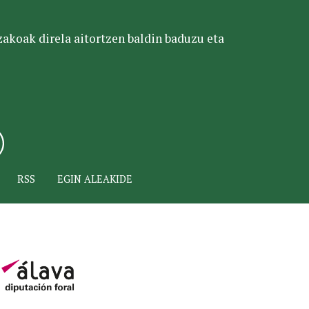
tzakoak direla aitortzen baldin baduzu eta
RSS
EGIN ALEAKIDE