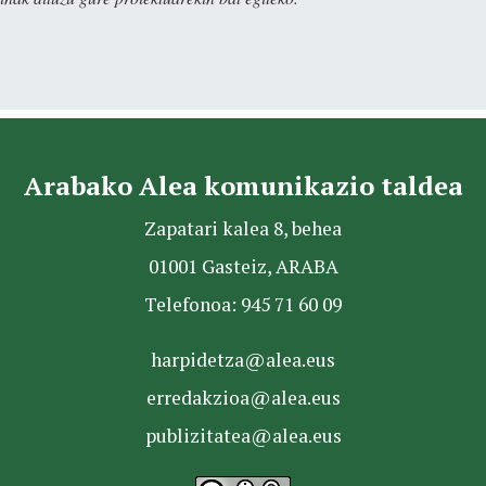
Arabako Alea komunikazio taldea
Zapatari kalea 8, behea
01001 Gasteiz, ARABA
Telefonoa: 945 71 60 09
harpidetza@alea.eus
erredakzioa@alea.eus
publizitatea@alea.eus