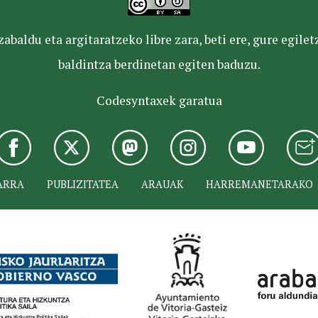
baldu eta argitaratzeko libre zara, beti ere, gure egile
baldintza berdinetan egiten baduzu.
Codesyntaxek garatua
ARRA
PUBLIZITATEA
ARAUAK
HARREMANETARAKO