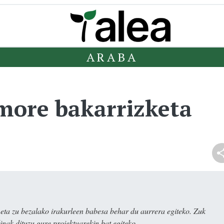
ARABA
more bakarrizketa
ta zu bezalako irakurleen babesa behar du aurrera egiteko. Zuk
nak dituzu gure proiektuarekin bat egiteko.