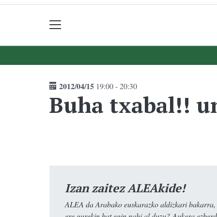
2012/04/15
19:00 - 20:30
Buha txabal!! u
Izan zaitez ALEAkide!
ALEA da Arabako euskarazko aldizkari bakarra, e
ere gurekin bat egin nahi al duzu? Aukera ezberdi