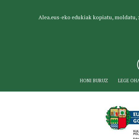
Alea.eus-eko edukiak kopiatu, moldatu, za
HONI BURUZ
LEGE OH