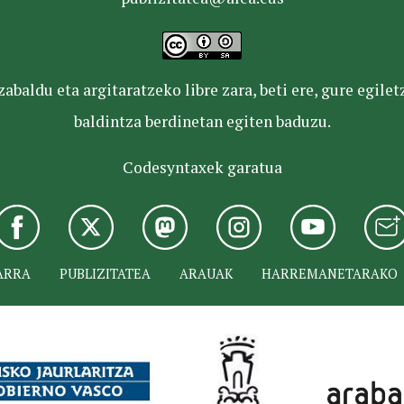
baldu eta argitaratzeko libre zara, beti ere, gure egile
baldintza berdinetan egiten baduzu.
Codesyntaxek garatua
ARRA
PUBLIZITATEA
ARAUAK
HARREMANETARAKO