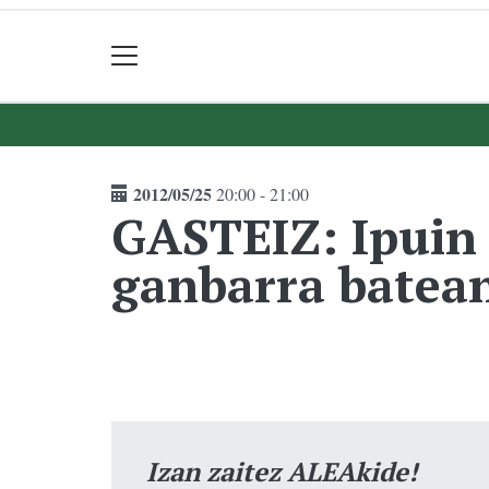
2012/05/25
20:00 - 21:00
GASTEIZ: Ipuin 
ganbarra batea
Izan zaitez ALEAkide!