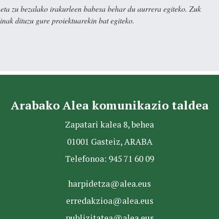
ta zu bezalako irakurleen babesa behar du aurrera egiteko. Zuk
nak dituzu gure proiektuarekin bat egiteko.
Arabako Alea komunikazio taldea
Zapatari kalea 8, behea
01001 Gasteiz, ARABA
Telefonoa: 945 71 60 09
harpidetza@alea.eus
erredakzioa@alea.eus
publizitatea@alea.eus