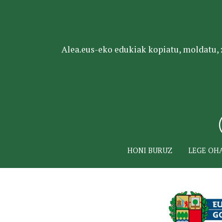
Alea.eus-eko edukiak kopiatu, moldatu, za
HONI BURUZ
LEGE OH