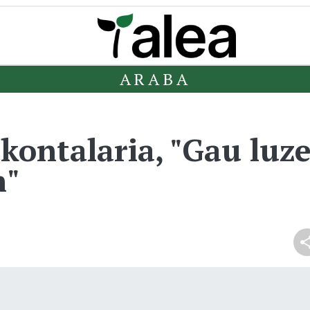
ARABA
kontalaria, "Gau luze
n"