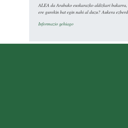
ALEA da Arabako euskarazko aldizkari bakarra, e
ere gurekin bat egin nahi al duzu? Aukera ezberdi
Informazio gehiago