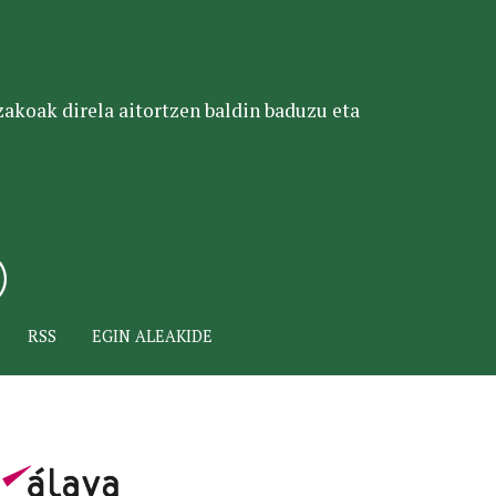
tzakoak direla aitortzen baldin baduzu eta
RSS
EGIN ALEAKIDE