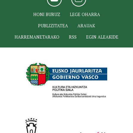
HONI BURUZ
LEGE OHARRA
PUBLIZITATEA
ARAUAK
HARREMANETARAKO
RSS
EGIN ALEAKIDE