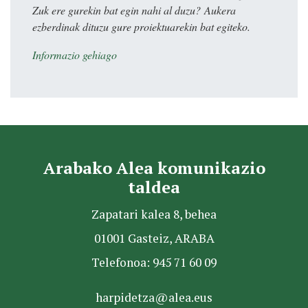
Zuk ere gurekin bat egin nahi al duzu? Aukera
ezberdinak dituzu gure proiektuarekin bat egiteko.
Informazio gehiago
Arabako Alea komunikazio
taldea
Zapatari kalea 8, behea
01001 Gasteiz, ARABA
Telefonoa: 945 71 60 09
harpidetza@alea.eus