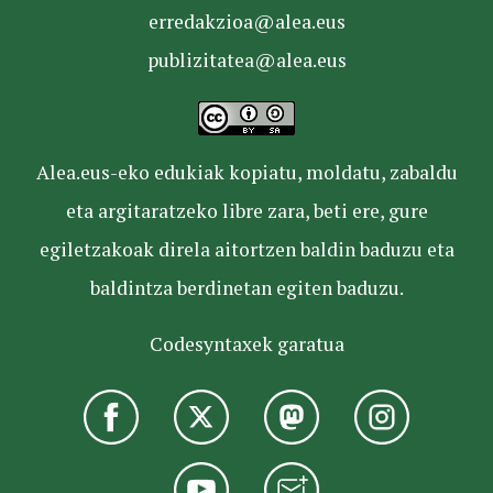
erredakzioa@alea.eus
publizitatea@alea.eus
Alea.eus-eko edukiak kopiatu, moldatu, zabaldu
eta argitaratzeko libre zara, beti ere, gure
egiletzakoak direla aitortzen baldin baduzu eta
baldintza berdinetan egiten baduzu.
Codesyntaxek garatua