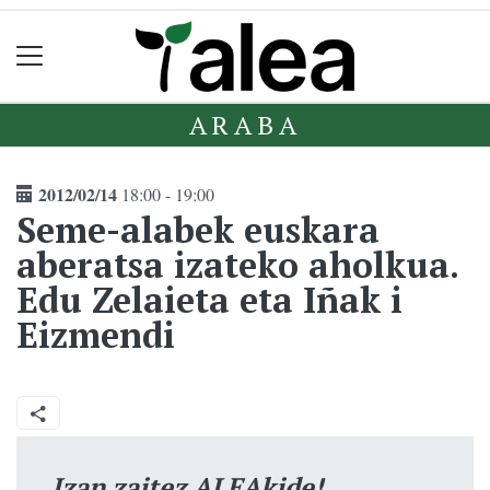
ARABA
2012/02/14
18:00 - 19:00
Seme-alabek euskara
aberatsa izateko aholkua.
Edu Zelaieta eta Iñak i
Eizmendi
Izan zaitez ALEAkide!