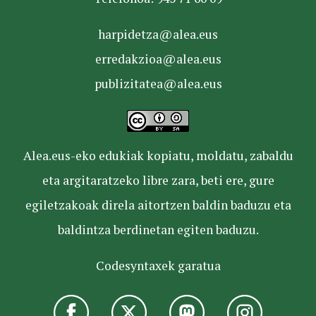
harpidetza@alea.eus
erredakzioa@alea.eus
publizitatea@alea.eus
Alea.eus-eko edukiak kopiatu, moldatu, zabaldu
eta argitaratzeko libre zara, beti ere, gure
egiletzakoak direla aitortzen baldin baduzu eta
baldintza berdinetan egiten baduzu.
Codesyntaxek garatua