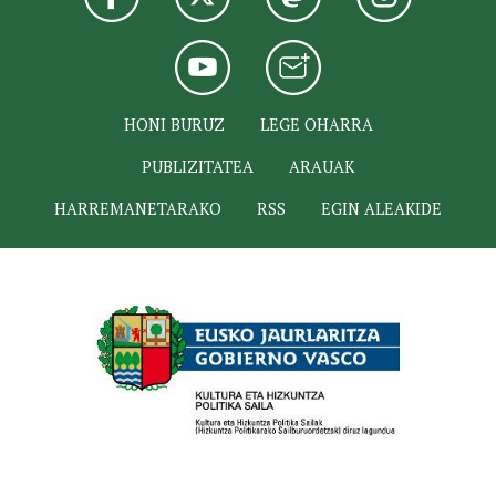
HONI BURUZ
LEGE OHARRA
PUBLIZITATEA
ARAUAK
HARREMANETARAKO
RSS
EGIN ALEAKIDE