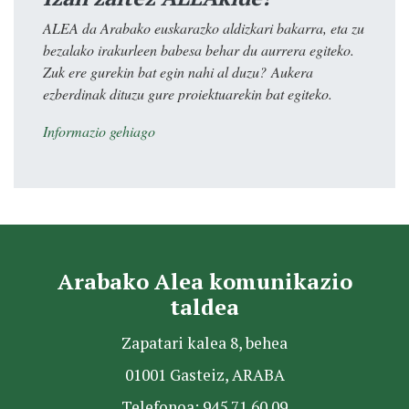
ALEA da Arabako euskarazko aldizkari bakarra, eta zu
bezalako irakurleen babesa behar du aurrera egiteko.
Zuk ere gurekin bat egin nahi al duzu? Aukera
ezberdinak dituzu gure proiektuarekin bat egiteko.
Informazio gehiago
Arabako Alea komunikazio
taldea
Zapatari kalea 8, behea
01001 Gasteiz, ARABA
Telefonoa: 945 71 60 09