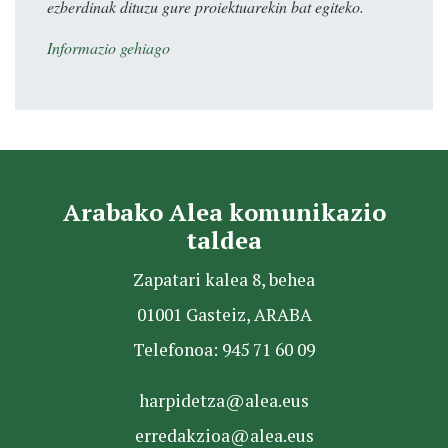
ezberdinak dituzu gure proiektuarekin bat egiteko.
Informazio gehiago
Arabako Alea komunikazio
taldea
Zapatari kalea 8, behea
01001 Gasteiz, ARABA
Telefonoa: 945 71 60 09
harpidetza@alea.eus
erredakzioa@alea.eus