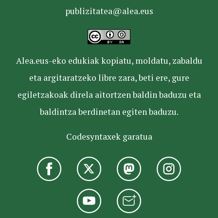
publizitatea@alea.eus
Alea.eus-eko edukiak kopiatu, moldatu, zabaldu
eta argitaratzeko libre zara, beti ere, gure
egiletzakoak direla aitortzen baldin baduzu eta
baldintza berdinetan egiten baduzu.
Codesyntaxek garatua