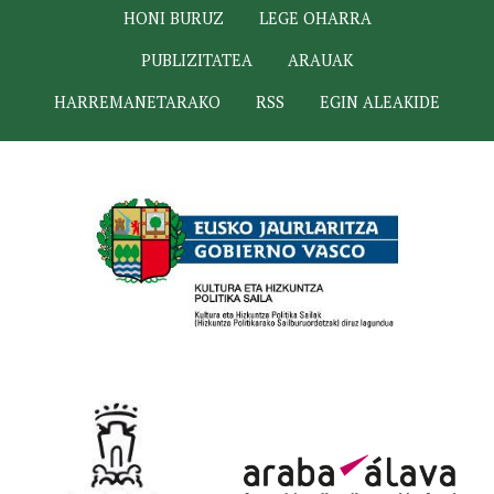
HONI BURUZ
LEGE OHARRA
PUBLIZITATEA
ARAUAK
HARREMANETARAKO
RSS
EGIN ALEAKIDE