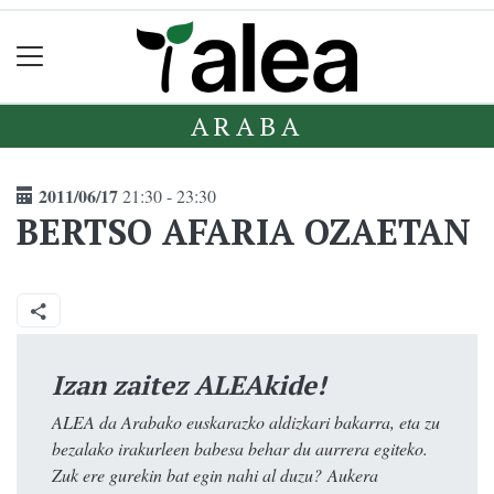
ARABA
2011/06/17
21:30 - 23:30
BERTSO AFARIA OZAETAN
Izan zaitez ALEAkide!
ALEA da Arabako euskarazko aldizkari bakarra, eta zu
bezalako irakurleen babesa behar du aurrera egiteko.
Zuk ere gurekin bat egin nahi al duzu? Aukera