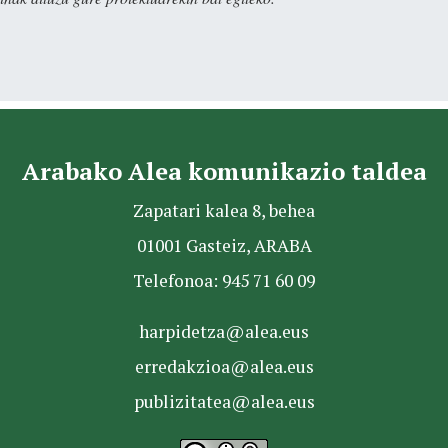
Arabako Alea komunikazio taldea
Zapatari kalea 8, behea
01001 Gasteiz, ARABA
Telefonoa: 945 71 60 09
harpidetza@alea.eus
erredakzioa@alea.eus
publizitatea@alea.eus