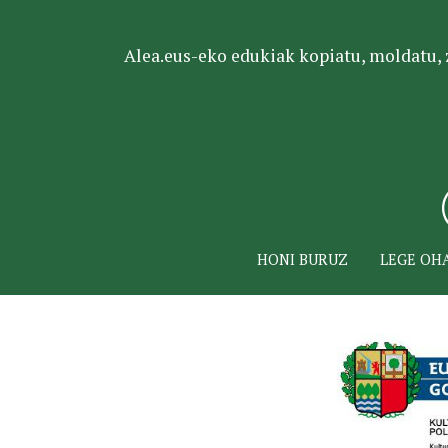
Alea.eus-eko edukiak kopiatu, moldatu, za
HONI BURUZ
LEGE OH