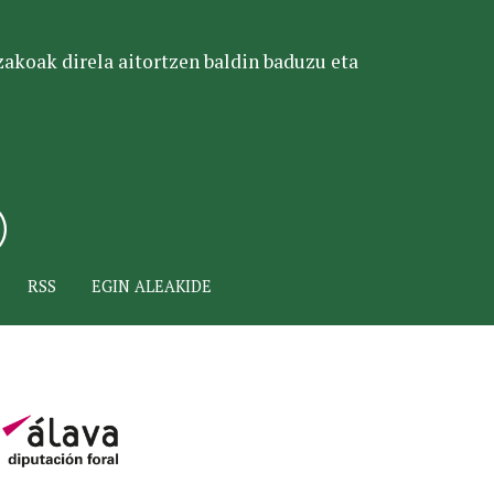
tzakoak direla aitortzen baldin baduzu eta
RSS
EGIN ALEAKIDE