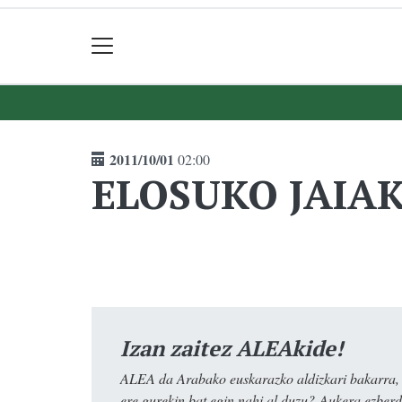
2011/10/01
02:00
ELOSUKO JAIA
Izan zaitez ALEAkide!
ALEA da Arabako euskarazko aldizkari bakarra, e
ere gurekin bat egin nahi al duzu? Aukera ezberdi