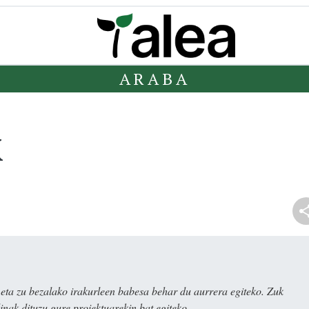
ARABA
K
ta zu bezalako irakurleen babesa behar du aurrera egiteko. Zuk
nak dituzu gure proiektuarekin bat egiteko.