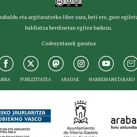
baldu eta argitaratzeko libre zara, beti ere, gure egile
baldintza berdinetan egiten baduzu.
Codesyntaxek garatua
ARRA
PUBLIZITATEA
ARAUAK
HARREMANETARAKO