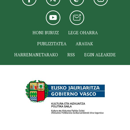
HONI BURUZ
LEGE OHARRA
PUBLIZITATEA
ARAUAK
HARREMANETARAKO
RSS
EGIN ALEAKIDE