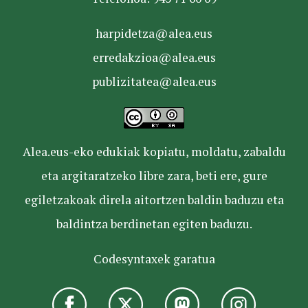
harpidetza@alea.eus
erredakzioa@alea.eus
publizitatea@alea.eus
Alea.eus-eko edukiak kopiatu, moldatu, zabaldu
eta argitaratzeko libre zara, beti ere, gure
egiletzakoak direla aitortzen baldin baduzu eta
baldintza berdinetan egiten baduzu.
Codesyntaxek garatua