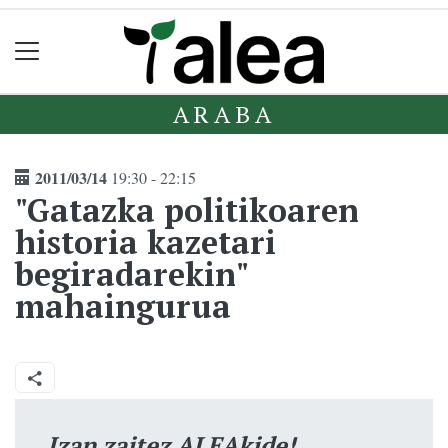
ARABA
2011/03/14
19:30 - 22:15
"Gatazka politikoaren
historia kazetari
begiradarekin"
mahaingurua
Izan zaitez ALEAkide!