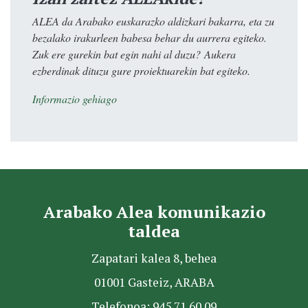
ALEA da Arabako euskarazko aldizkari bakarra, eta zu
bezalako irakurleen babesa behar du aurrera egiteko.
Zuk ere gurekin bat egin nahi al duzu? Aukera
ezberdinak dituzu gure proiektuarekin bat egiteko.
Informazio gehiago
Arabako Alea komunikazio
taldea
Zapatari kalea 8, behea
01001 Gasteiz, ARABA
Telefonoa: 945 71 60 09