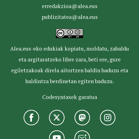
erredakzioa@alea.eus
publizitatea@alea.eus
Alea.eus-eko edukiak kopiatu, moldatu, zabaldu
eta argitaratzeko libre zara, beti ere, gure
egiletzakoak direla aitortzen baldin baduzu eta
baldintza berdinetan egiten baduzu.
Codesyntaxek garatua