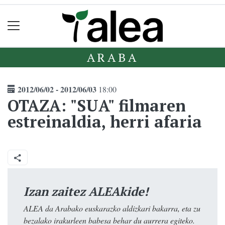
ARABA
2012/06/02 - 2012/06/03
18:00
OTAZA: "SUA" filmaren
estreinaldia, herri afaria
Izan zaitez ALEAkide!
ALEA da Arabako euskarazko aldizkari bakarra, eta zu
bezalako irakurleen babesa behar du aurrera egiteko.