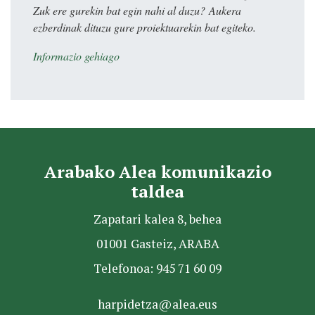
Zuk ere gurekin bat egin nahi al duzu? Aukera
ezberdinak dituzu gure proiektuarekin bat egiteko.
Informazio gehiago
Arabako Alea komunikazio
taldea
Zapatari kalea 8, behea
01001 Gasteiz, ARABA
Telefonoa: 945 71 60 09
harpidetza@alea.eus