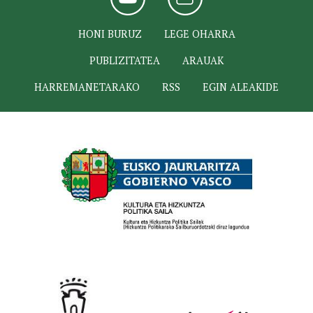
HONI BURUZ
LEGE OHARRA
PUBLIZITATEA
ARAUAK
HARREMANETARAKO
RSS
EGIN ALEAKIDE