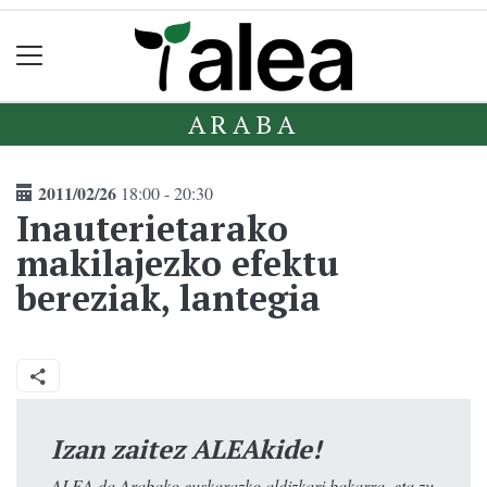
ARABA
2011/02/26
18:00 - 20:30
Inauterietarako
makilajezko efektu
bereziak, lantegia
Izan zaitez ALEAkide!
ALEA da Arabako euskarazko aldizkari bakarra, eta zu