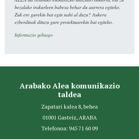
bezalako irakurleen babesa behar du aurrera egiteko.
Zuk ere gurekin bat egin nahi al duzu? Aukera
ezberdinak dituzu gure proiektuarekin bat egiteko.
Informazio gehiago
Arabako Alea komunikazio
taldea
Zapatari kalea 8, behea
01001 Gasteiz, ARABA
Telefonoa: 945 71 60 09