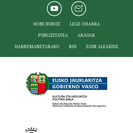
HONI BURUZ
LEGE OHARRA
PUBLIZITATEA
ARAUAK
HARREMANETARAKO
RSS
EGIN ALEAKIDE