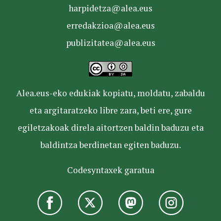
harpidetza@alea.eus
erredakzioa@alea.eus
publizitatea@alea.eus
Alea.eus-eko edukiak kopiatu, moldatu, zabaldu
eta argitaratzeko libre zara, beti ere, gure
egiletzakoak direla aitortzen baldin baduzu eta
baldintza berdinetan egiten baduzu.
Codesyntaxek garatua