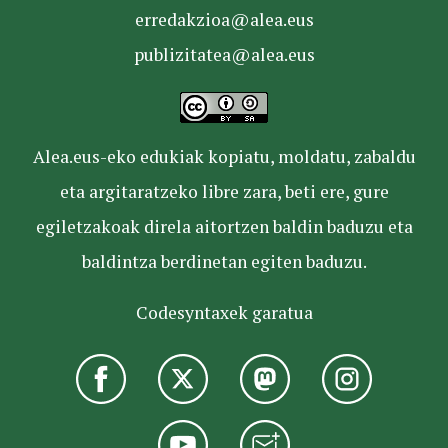
erredakzioa@alea.eus
publizitatea@alea.eus
Alea.eus-eko edukiak kopiatu, moldatu, zabaldu
eta argitaratzeko libre zara, beti ere, gure
egiletzakoak direla aitortzen baldin baduzu eta
baldintza berdinetan egiten baduzu.
Codesyntaxek garatua