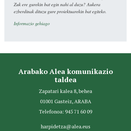
Zuk ere gurekin bat egin nahi al duzu? Aukera
ezberdinak dituzu gure proiektuarekin bat egiteko.
Informazio gehiago
Arabako Alea komunikazio
taldea
Zapatari kalea 8, behea
01001 Gasteiz, ARABA
Telefonoa: 945 71 60 09
harpidetza@alea.eus