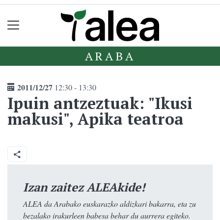
ARABA
2011/12/27
12:30 - 13:30
Ipuin antzeztuak: "Ikusi
makusi", Apika teatroa
Izan zaitez ALEAkide!
ALEA da Arabako euskarazko aldizkari bakarra, eta zu
bezalako irakurleen babesa behar du aurrera egiteko.