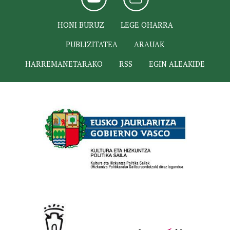
HONI BURUZ
LEGE OHARRA
PUBLIZITATEA
ARAUAK
HARREMANETARAKO
RSS
EGIN ALEAKIDE