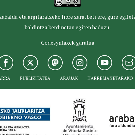
baldu eta argitaratzeko libre zara, beti ere, gure egile
baldintza berdinetan egiten baduzu.
Codesyntaxek garatua
ARRA
PUBLIZITATEA
ARAUAK
HARREMANETARAKO