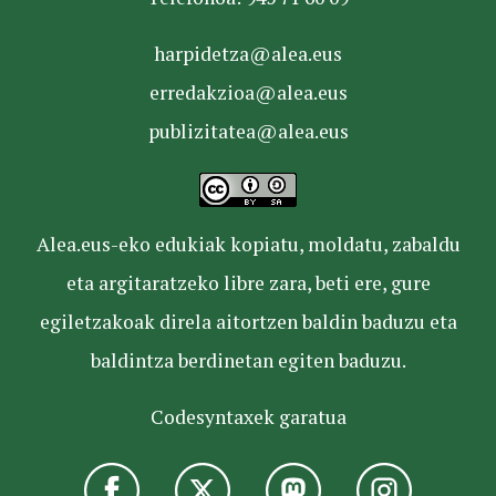
harpidetza@alea.eus
erredakzioa@alea.eus
publizitatea@alea.eus
Alea.eus-eko edukiak kopiatu, moldatu, zabaldu
eta argitaratzeko libre zara, beti ere, gure
egiletzakoak direla aitortzen baldin baduzu eta
baldintza berdinetan egiten baduzu.
Codesyntaxek garatua