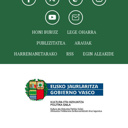
HONI BURUZ
LEGE OHARRA
PUBLIZITATEA
ARAUAK
HARREMANETARAKO
RSS
EGIN ALEAKIDE