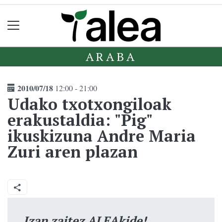
ARABA
2010/07/18
12:00 - 21:00
Udako txotxongiloak
erakustaldia: "Pig"
ikuskizuna Andre Maria
Zuri aren plazan
Izan zaitez ALEAkide!