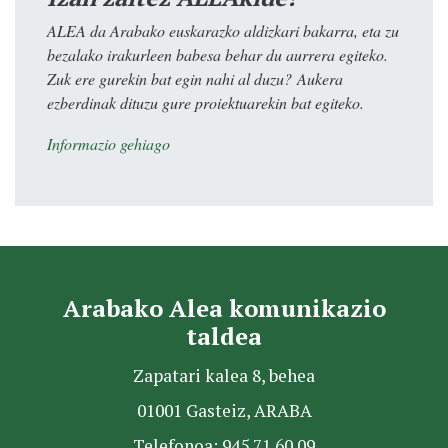
ALEA da Arabako euskarazko aldizkari bakarra, eta zu
bezalako irakurleen babesa behar du aurrera egiteko.
Zuk ere gurekin bat egin nahi al duzu? Aukera
ezberdinak dituzu gure proiektuarekin bat egiteko.
Informazio gehiago
Arabako Alea komunikazio
taldea
Zapatari kalea 8, behea
01001 Gasteiz, ARABA
Telefonoa: 945 71 60 09