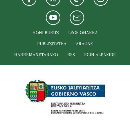
HONI BURUZ
LEGE OHARRA
PUBLIZITATEA
ARAUAK
HARREMANETARAKO
RSS
EGIN ALEAKIDE