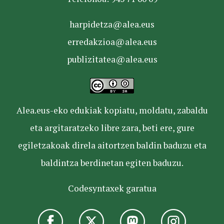
harpidetza@alea.eus
erredakzioa@alea.eus
publizitatea@alea.eus
Alea.eus-eko edukiak kopiatu, moldatu, zabaldu
eta argitaratzeko libre zara, beti ere, gure
egiletzakoak direla aitortzen baldin baduzu eta
baldintza berdinetan egiten baduzu.
Codesyntaxek garatua