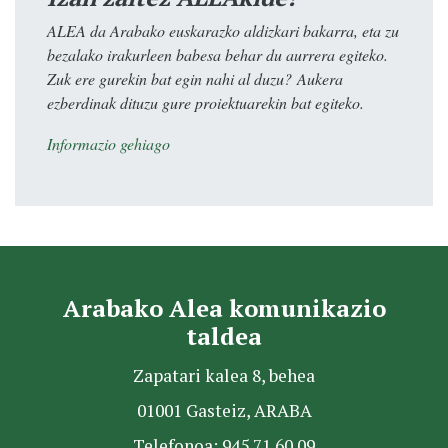
ALEA da Arabako euskarazko aldizkari bakarra, eta zu
bezalako irakurleen babesa behar du aurrera egiteko.
Zuk ere gurekin bat egin nahi al duzu? Aukera
ezberdinak dituzu gure proiektuarekin bat egiteko.
Informazio gehiago
Arabako Alea komunikazio
taldea
Zapatari kalea 8, behea
01001 Gasteiz, ARABA
Telefonoa: 945 71 60 09