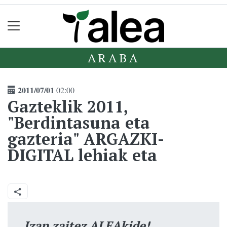
ARABA
2011/07/01
02:00
Gazteklik 2011,
"Berdintasuna eta
gazteria" ARGAZKI-
DIGITAL lehiak eta
Izan zaitez ALEAkide!