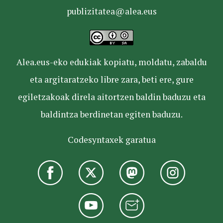
publizitatea@alea.eus
Alea.eus-eko edukiak kopiatu, moldatu, zabaldu
eta argitaratzeko libre zara, beti ere, gure
egiletzakoak direla aitortzen baldin baduzu eta
baldintza berdinetan egiten baduzu.
Codesyntaxek garatua