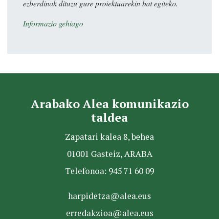
ezberdinak dituzu gure proiektuarekin bat egiteko.
Informazio gehiago
Arabako Alea komunikazio
taldea
Zapatari kalea 8, behea
01001 Gasteiz, ARABA
Telefonoa: 945 71 60 09
harpidetza@alea.eus
erredakzioa@alea.eus