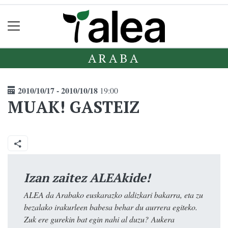
ARABA
2010/10/17 - 2010/10/18
19:00
MUAK! GASTEIZ
Izan zaitez ALEAkide!
ALEA da Arabako euskarazko aldizkari bakarra, eta zu
bezalako irakurleen babesa behar du aurrera egiteko.
Zuk ere gurekin bat egin nahi al duzu? Aukera