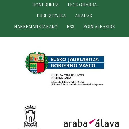
HONI BURUZ
LEGE OHARRA
PUBLIZITATEA
ARAUAK
HARREMANETARAKO
RSS
EGIN ALEAKIDE