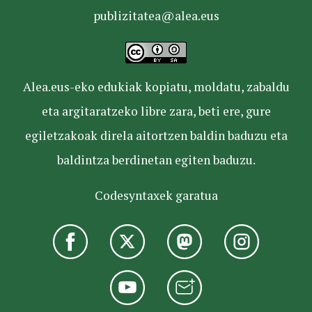
publizitatea@alea.eus
Alea.eus-eko edukiak kopiatu, moldatu, zabaldu
eta argitaratzeko libre zara, beti ere, gure
egiletzakoak direla aitortzen baldin baduzu eta
baldintza berdinetan egiten baduzu.
Codesyntaxek garatua