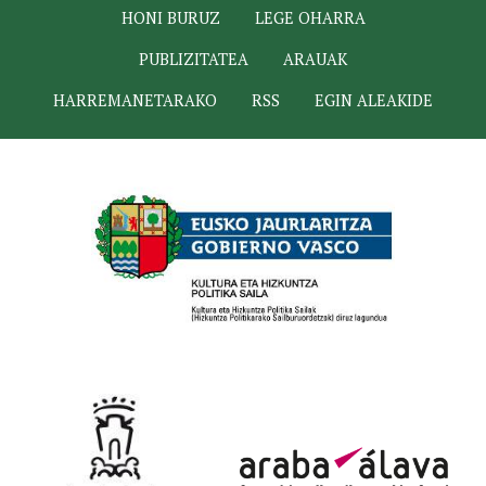
HONI BURUZ
LEGE OHARRA
PUBLIZITATEA
ARAUAK
HARREMANETARAKO
RSS
EGIN ALEAKIDE