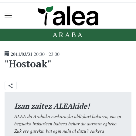
ARABA
2011/03/31
20:30 - 23:00
"Hostoak"
Izan zaitez ALEAkide!
ALEA da Arabako euskarazko aldizkari bakarra, eta zu
bezalako irakurleen babesa behar du aurrera egiteko.
Zuk ere gurekin bat egin nahi al duzu? Aukera