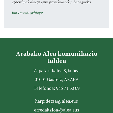
ezberdinak dituzu gure proiektuarekin bat egiteko.
Informazio gehiago
Arabako Alea komunikazio
taldea
Zapatari kalea 8, behea
01001 Gasteiz, ARABA
Telefonoa: 945 71 60 09
harpidetza@alea.eus
erredakzioa@alea.eus