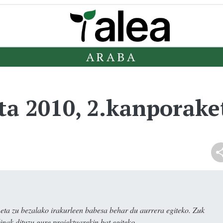
ARABA
ta 2010, 2.kanporake
ta zu bezalako irakurleen babesa behar du aurrera egiteko. Zuk
nak dituzu gure proiektuarekin bat egiteko.