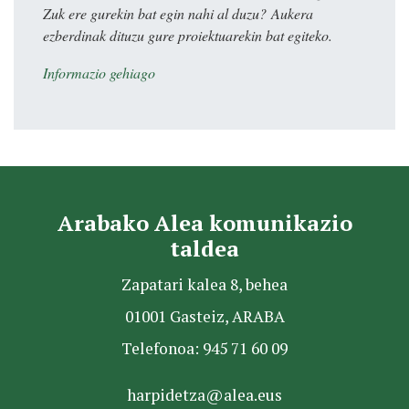
Zuk ere gurekin bat egin nahi al duzu? Aukera
ezberdinak dituzu gure proiektuarekin bat egiteko.
Informazio gehiago
Arabako Alea komunikazio
taldea
Zapatari kalea 8, behea
01001 Gasteiz, ARABA
Telefonoa: 945 71 60 09
harpidetza@alea.eus