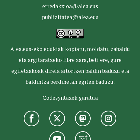
erredakzioa@alea.eus
publizitatea@alea.eus
Alea.eus-eko edukiak kopiatu, moldatu, zabaldu
eta argitaratzeko libre zara, beti ere, gure
egiletzakoak direla aitortzen baldin baduzu eta
baldintza berdinetan egiten baduzu.
Codesyntaxek garatua