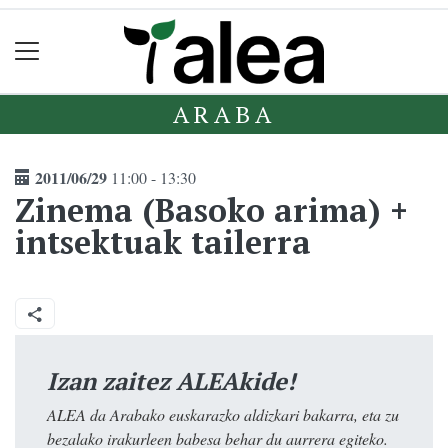
ARABA
2011/06/29
11:00 - 13:30
Zinema (Basoko arima) +
intsektuak tailerra
Izan zaitez ALEAkide!
ALEA da Arabako euskarazko aldizkari bakarra, eta zu
bezalako irakurleen babesa behar du aurrera egiteko.