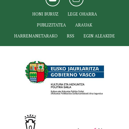
HONI BURUZ
LEGE OHARRA
PUBLIZITATEA
ARAUAK
HARREMANETARAKO
RSS
EGIN ALEAKIDE