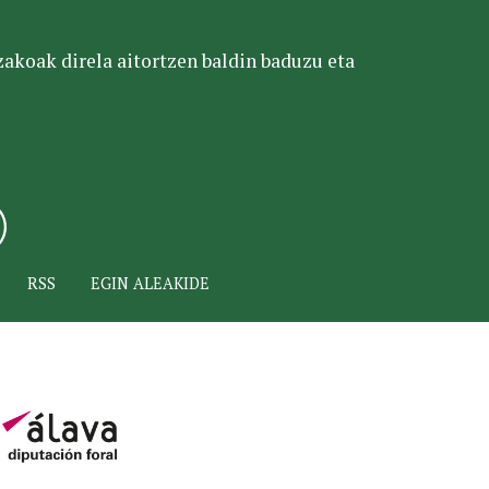
tzakoak direla aitortzen baldin baduzu eta
RSS
EGIN ALEAKIDE