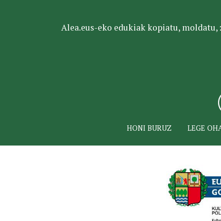
Alea.eus-eko edukiak kopiatu, moldatu, za
HONI BURUZ
LEGE OH