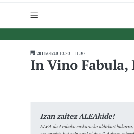
2011/01/20
10:30 - 11:30
In Vino Fabula,
Izan zaitez ALEAkide!
ALEA da Arabako euskarazko aldizkari bakarra, e
ere gurekin bat egin nahi al duzu? Aukera ezberdi