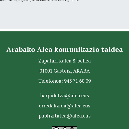
Arabako Alea komunikazio taldea
Zapatari kalea 8, behea
01001 Gasteiz, ARABA
Telefonoa: 945 71 60 09
harpidetza@alea.eus
erredakzioa@alea.eus
publizitatea@alea.eus