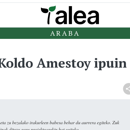
ARABA
 Koldo Amestoy ipuin
ta zu bezalako irakurleen babesa behar du aurrera egiteko. Zuk
nak dituzu gure proiektuarekin bat egiteko.