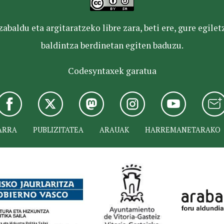
baldu eta argitaratzeko libre zara, beti ere, gure egile
baldintza berdinetan egiten baduzu.
Codesyntaxek garatua
ARRA
PUBLIZITATEA
ARAUAK
HARREMANETARAKO