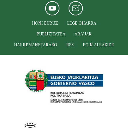
HONI BURUZ
LEGE OHARRA
PUBLIZITATEA
ARAUAK
HARREMANETARAKO
RSS
EGIN ALEAKIDE