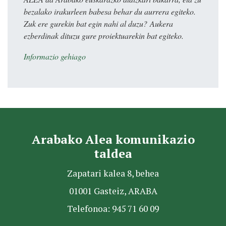
bezalako irakurleen babesa behar du aurrera egiteko.
Zuk ere gurekin bat egin nahi al duzu? Aukera
ezberdinak dituzu gure proiektuarekin bat egiteko.
Informazio gehiago
Arabako Alea komunikazio
taldea
Zapatari kalea 8, behea
01001 Gasteiz, ARABA
Telefonoa: 945 71 60 09