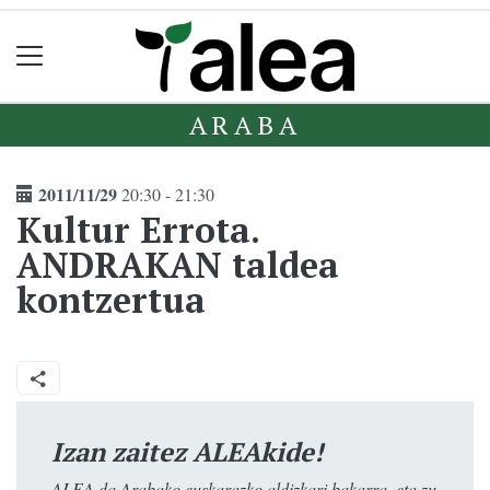
ARABA
2011/11/29
20:30 - 21:30
Kultur Errota.
ANDRAKAN taldea
kontzertua
Izan zaitez ALEAkide!
ALEA da Arabako euskarazko aldizkari bakarra, eta zu