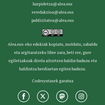
harpidetza@alea.eus
erredakzioa@alea.eus
publizitatea@alea.eus
Alea.eus-eko edukiak kopiatu, moldatu, zabaldu
eta argitaratzeko libre zara, beti ere, gure
egiletzakoak direla aitortzen baldin baduzu eta
baldintza berdinetan egiten baduzu.
Codesyntaxek garatua