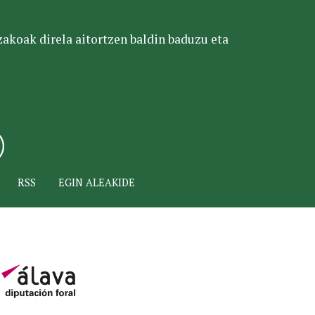
tzakoak direla aitortzen baldin baduzu eta
RSS
EGIN ALEAKIDE