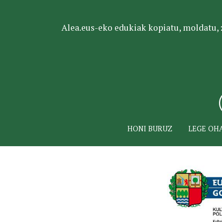
Alea.eus-eko edukiak kopiatu, moldatu, za
HONI BURUZ
LEGE OH