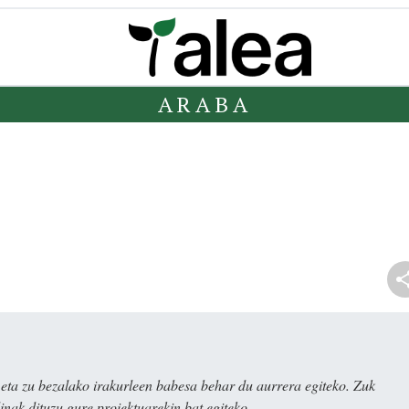
ARABA
ta zu bezalako irakurleen babesa behar du aurrera egiteko. Zuk
nak dituzu gure proiektuarekin bat egiteko.