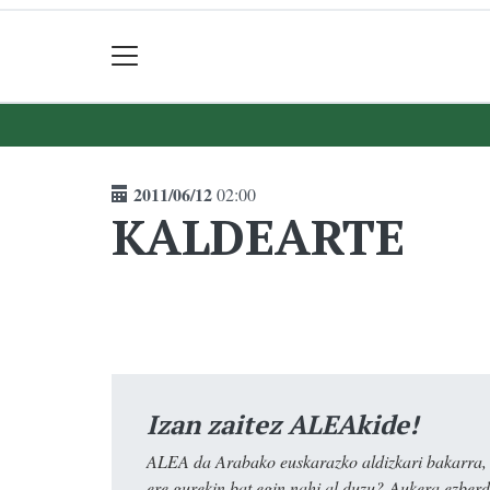
2011/06/12
02:00
KALDEARTE
Izan zaitez ALEAkide!
ALEA da Arabako euskarazko aldizkari bakarra, e
ere gurekin bat egin nahi al duzu? Aukera ezberdi