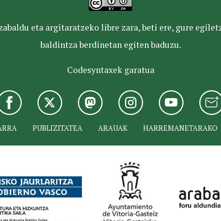
baldu eta argitaratzeko libre zara, beti ere, gure egile
baldintza berdinetan egiten baduzu.
Codesyntaxek garatua
ARRA
PUBLIZITATEA
ARAUAK
HARREMANETARAKO