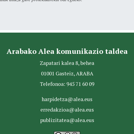
Arabako Alea komunikazio taldea
Zapatari kalea 8, behea
01001 Gasteiz, ARABA
Telefonoa: 945 71 60 09
harpidetza@alea.eus
erredakzioa@alea.eus
publizitatea@alea.eus