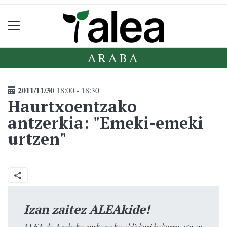
ARABA
2011/11/30
18:00 - 18:30
Haurtxoentzako
antzerkia: "Emeki-emeki
urtzen"
Izan zaitez ALEAkide!
ALEA da Arabako euskarazko aldizkari bakarra, eta zu