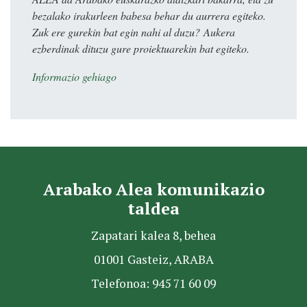
bezalako irakurleen babesa behar du aurrera egiteko.
Zuk ere gurekin bat egin nahi al duzu? Aukera
ezberdinak dituzu gure proiektuarekin bat egiteko.
Informazio gehiago
Arabako Alea komunikazio
taldea
Zapatari kalea 8, behea
01001 Gasteiz, ARABA
Telefonoa: 945 71 60 09