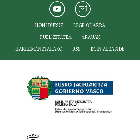
HONI BURUZ
LEGE OHARRA
PUBLIZITATEA
ARAUAK
HARREMANETARAKO
RSS
EGIN ALEAKIDE