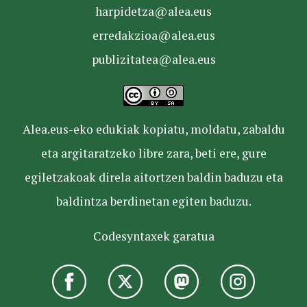
harpidetza@alea.eus
erredakzioa@alea.eus
publizitatea@alea.eus
Alea.eus-eko edukiak kopiatu, moldatu, zabaldu
eta argitaratzeko libre zara, beti ere, gure
egiletzakoak direla aitortzen baldin baduzu eta
baldintza berdinetan egiten baduzu.
Codesyntaxek garatua