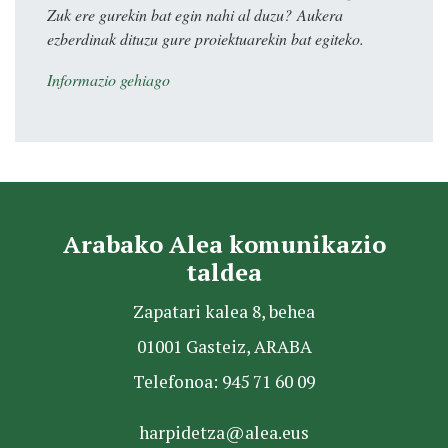
Zuk ere gurekin bat egin nahi al duzu? Aukera
ezberdinak dituzu gure proiektuarekin bat egiteko.
Informazio gehiago
Arabako Alea komunikazio
taldea
Zapatari kalea 8, behea
01001 Gasteiz, ARABA
Telefonoa: 945 71 60 09
harpidetza@alea.eus