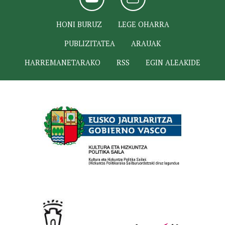
HONI BURUZ
LEGE OHARRA
PUBLIZITATEA
ARAUAK
HARREMANETARAKO
RSS
EGIN ALEAKIDE