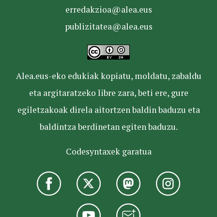
erredakzioa@alea.eus
publizitatea@alea.eus
Alea.eus-eko edukiak kopiatu, moldatu, zabaldu
eta argitaratzeko libre zara, beti ere, gure
egiletzakoak direla aitortzen baldin baduzu eta
baldintza berdinetan egiten baduzu.
Codesyntaxek garatua