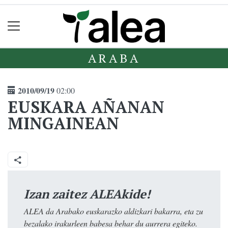
ARABA
2010/09/19
02:00
EUSKARA AÑANAN
MINGAINEAN
Izan zaitez ALEAkide!
ALEA da Arabako euskarazko aldizkari bakarra, eta zu
bezalako irakurleen babesa behar du aurrera egiteko.