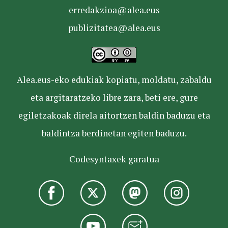
erredakzioa@alea.eus
publizitatea@alea.eus
Alea.eus-eko edukiak kopiatu, moldatu, zabaldu
eta argitaratzeko libre zara, beti ere, gure
egiletzakoak direla aitortzen baldin baduzu eta
baldintza berdinetan egiten baduzu.
Codesyntaxek garatua