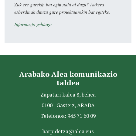
Zuk ere gurekin bat egin nahi al duzu? Aukera
ezberdinak dituzu gure proiektuarekin bat egiteko.
Informazio gehiago
Arabako Alea komunikazio
taldea
Zapatari kalea 8, behea
01001 Gasteiz, ARABA
Telefonoa: 945 71 60 09
harpidetza@alea.eus