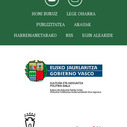
HONI BURUZ
LEGE OHARRA
PUBLIZITATEA
ARAUAK
HARREMANETARAKO
RSS
EGIN ALEAKIDE