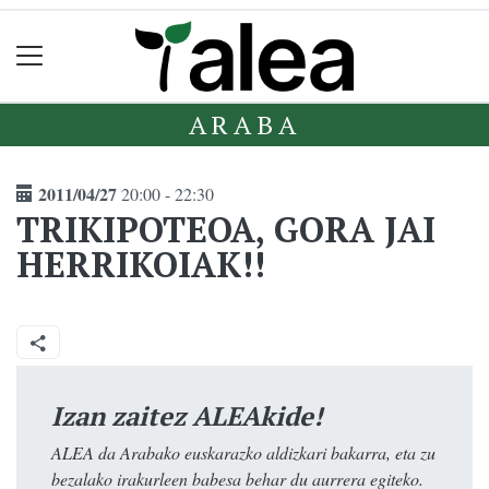
ARABA
2011/04/27
20:00 - 22:30
TRIKIPOTEOA, GORA JAI
HERRIKOIAK!!
Izan zaitez ALEAkide!
ALEA da Arabako euskarazko aldizkari bakarra, eta zu
bezalako irakurleen babesa behar du aurrera egiteko.