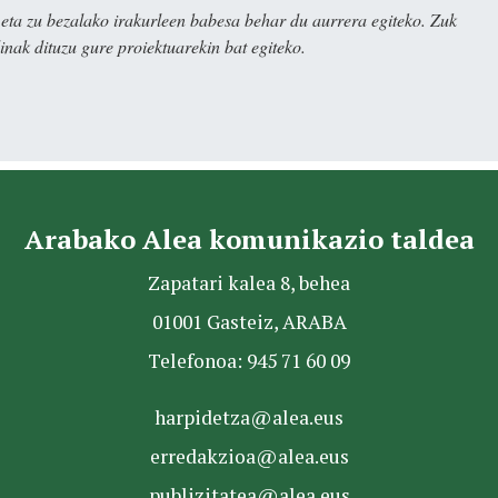
ta zu bezalako irakurleen babesa behar du aurrera egiteko. Zuk
nak dituzu gure proiektuarekin bat egiteko.
Arabako Alea komunikazio taldea
Zapatari kalea 8, behea
01001 Gasteiz, ARABA
Telefonoa: 945 71 60 09
harpidetza@alea.eus
erredakzioa@alea.eus
publizitatea@alea.eus