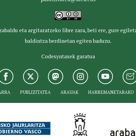
baldu eta argitaratzeko libre zara, beti ere, gure egile
baldintza berdinetan egiten baduzu.
Codesyntaxek garatua
ARRA
PUBLIZITATEA
ARAUAK
HARREMANETARAKO