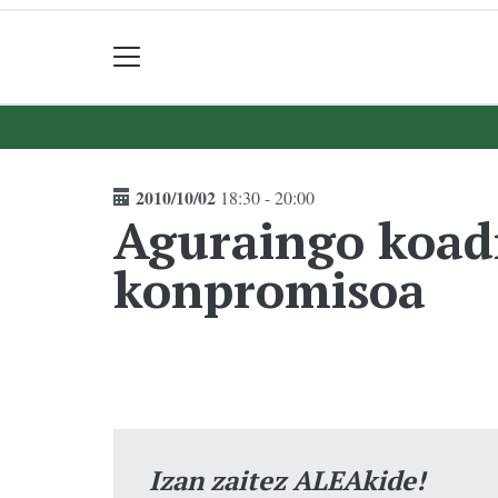
2010/10/02
18:30 - 20:00
Aguraingo koadr
konpromisoa
Izan zaitez ALEAkide!