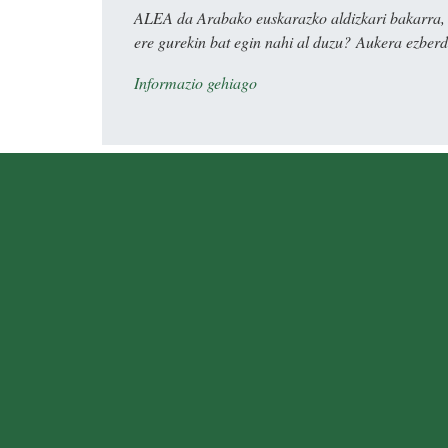
ALEA da Arabako euskarazko aldizkari bakarra, e
ere gurekin bat egin nahi al duzu? Aukera ezberdi
Informazio gehiago