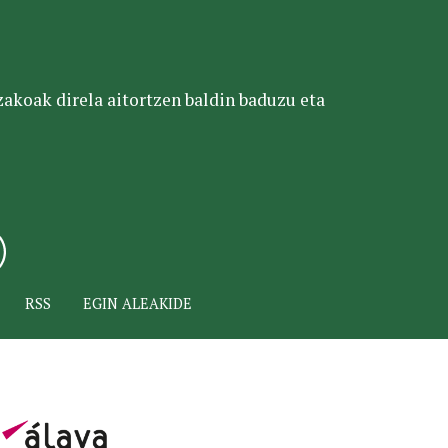
tzakoak direla aitortzen baldin baduzu eta
RSS
EGIN ALEAKIDE