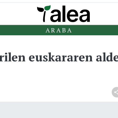
ARABA
ilen euskararen ald