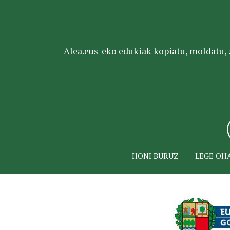
Alea.eus-eko edukiak kopiatu, moldatu, za
HONI BURUZ
LEGE OH