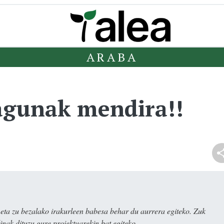
ARABA
agunak mendira!!
ta zu bezalako irakurleen babesa behar du aurrera egiteko. Zuk
nak dituzu gure proiektuarekin bat egiteko.