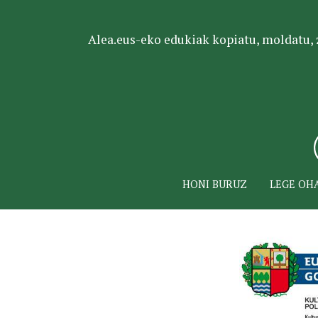
Alea.eus-eko edukiak kopiatu, moldatu, za
HONI BURUZ
LEGE OH