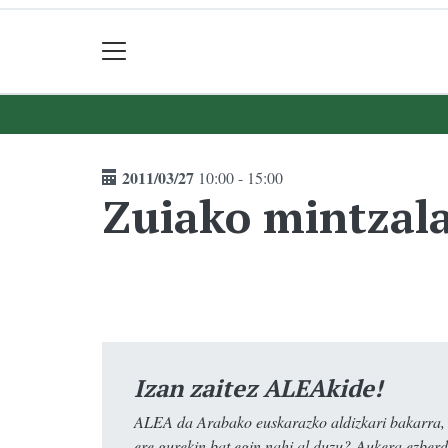
2011/03/27
10:00 - 15:00
Zuiako mintzal
Izan zaitez ALEAkide!
ALEA da Arabako euskarazko aldizkari bakarra, e
ere gurekin bat egin nahi al duzu? Aukera ezberdi