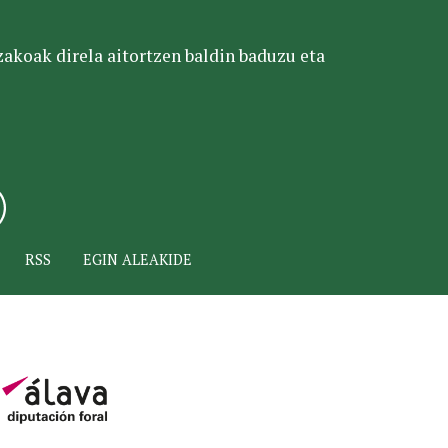
tzakoak direla aitortzen baldin baduzu eta
RSS
EGIN ALEAKIDE