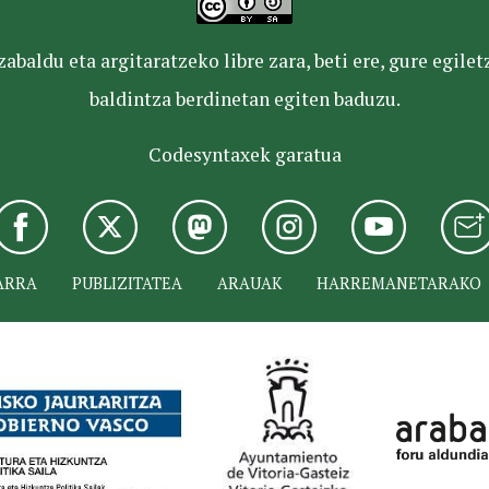
baldu eta argitaratzeko libre zara, beti ere, gure egile
baldintza berdinetan egiten baduzu.
Codesyntaxek garatua
ARRA
PUBLIZITATEA
ARAUAK
HARREMANETARAKO