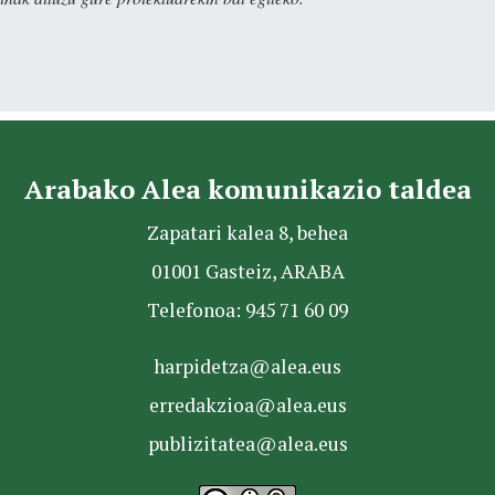
Arabako Alea komunikazio taldea
Zapatari kalea 8, behea
01001 Gasteiz, ARABA
Telefonoa: 945 71 60 09
harpidetza@alea.eus
erredakzioa@alea.eus
publizitatea@alea.eus