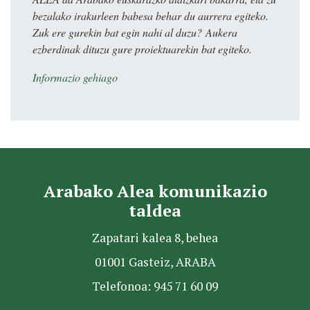
bezalako irakurleen babesa behar du aurrera egiteko.
Zuk ere gurekin bat egin nahi al duzu? Aukera
ezberdinak dituzu gure proiektuarekin bat egiteko.
Informazio gehiago
Arabako Alea komunikazio
taldea
Zapatari kalea 8, behea
01001 Gasteiz, ARABA
Telefonoa: 945 71 60 09