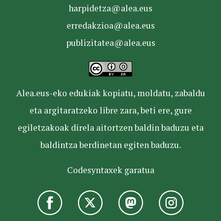
harpidetza@alea.eus
erredakzioa@alea.eus
publizitatea@alea.eus
Alea.eus-eko edukiak kopiatu, moldatu, zabaldu
eta argitaratzeko libre zara, beti ere, gure
egiletzakoak direla aitortzen baldin baduzu eta
baldintza berdinetan egiten baduzu.
Codesyntaxek garatua