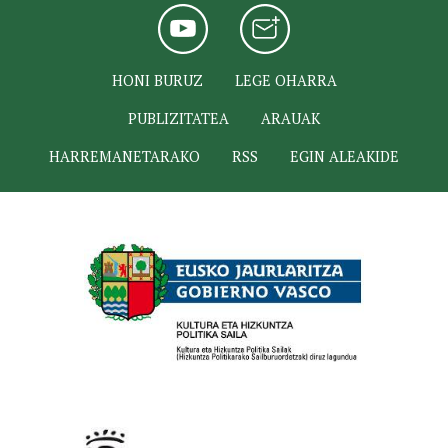
HONI BURUZ
LEGE OHARRA
PUBLIZITATEA
ARAUAK
HARREMANETARAKO
RSS
EGIN ALEAKIDE