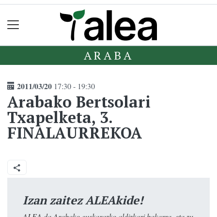
ARABA
2011/03/20
17:30 - 19:30
Arabako Bertsolari
Txapelketa, 3.
FINALAURREKOA
Izan zaitez ALEAkide!
ALEA da Arabako euskarazko aldizkari bakarra, eta zu