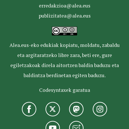
erredakzioa@alea.eus
publizitatea@alea.eus
Alea.eus-eko edukiak kopiatu, moldatu, zabaldu
eta argitaratzeko libre zara, beti ere, gure
egiletzakoak direla aitortzen baldin baduzu eta
baldintza berdinetan egiten baduzu.
Codesyntaxek garatua