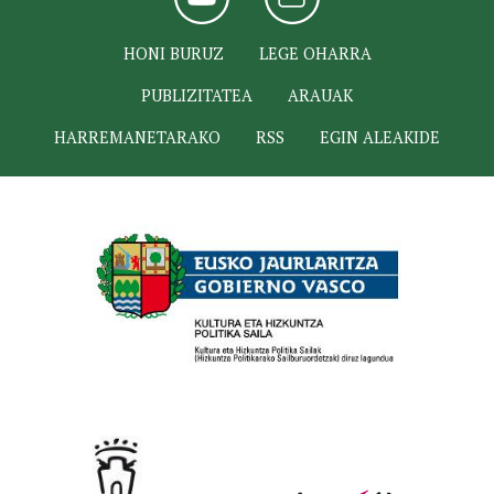
HONI BURUZ
LEGE OHARRA
PUBLIZITATEA
ARAUAK
HARREMANETARAKO
RSS
EGIN ALEAKIDE