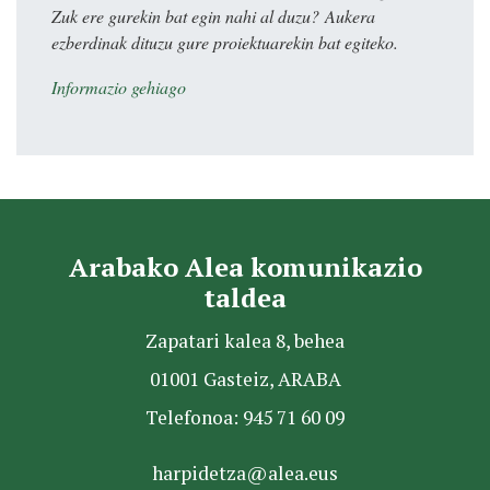
Zuk ere gurekin bat egin nahi al duzu? Aukera
ezberdinak dituzu gure proiektuarekin bat egiteko.
Informazio gehiago
Arabako Alea komunikazio
taldea
Zapatari kalea 8, behea
01001 Gasteiz, ARABA
Telefonoa: 945 71 60 09
harpidetza@alea.eus