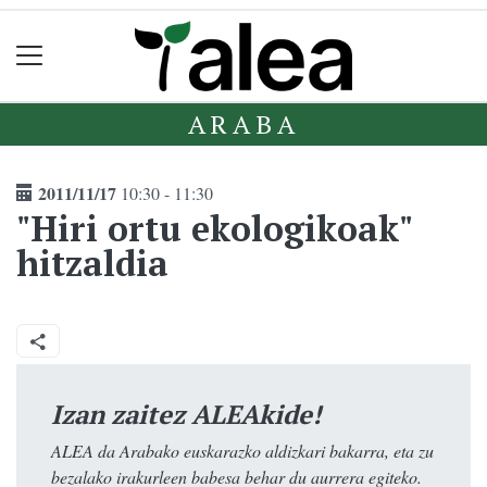
ARABA
2011/11/17
10:30 - 11:30
"Hiri ortu ekologikoak"
hitzaldia
Izan zaitez ALEAkide!
ALEA da Arabako euskarazko aldizkari bakarra, eta zu
bezalako irakurleen babesa behar du aurrera egiteko.