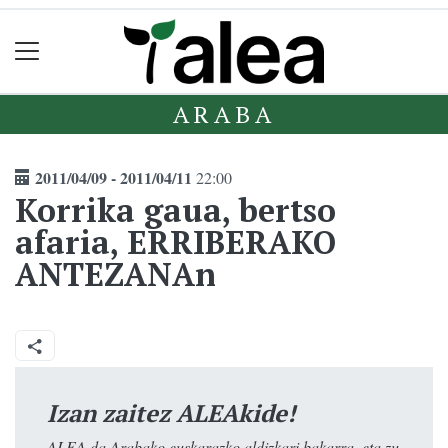
ARABA
2011/04/09 - 2011/04/11
22:00
Korrika gaua, bertso
afaria, ERRIBERAKO
ANTEZANAn
Izan zaitez ALEAkide!
ALEA da Arabako euskarazko aldizkari bakarra, eta zu