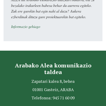
bezalako irakurleen babesa behar du aurrera egiteko.
Zuk ere gurekin bat egin nahi al duzu? Aukera
ezberdinak dituzu gure proiektuarekin bat egiteko.
Informazio gehiago
Arabako Alea komunikazio
taldea
Zapatari kalea 8, behea
01001 Gasteiz, ARABA
Telefonoa: 945 71 60 09