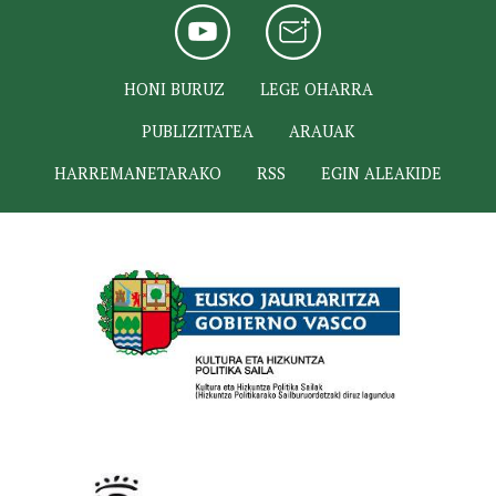
HONI BURUZ
LEGE OHARRA
PUBLIZITATEA
ARAUAK
HARREMANETARAKO
RSS
EGIN ALEAKIDE