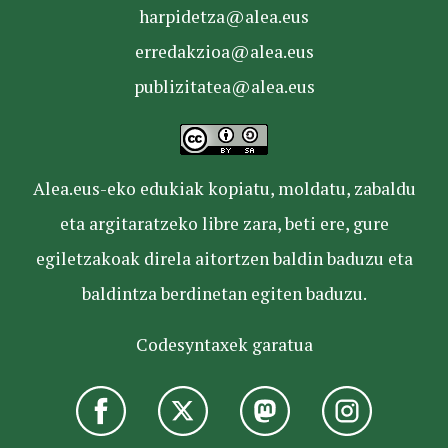
harpidetza@alea.eus
erredakzioa@alea.eus
publizitatea@alea.eus
Alea.eus-eko edukiak kopiatu, moldatu, zabaldu
eta argitaratzeko libre zara, beti ere, gure
egiletzakoak direla aitortzen baldin baduzu eta
baldintza berdinetan egiten baduzu.
Codesyntaxek garatua