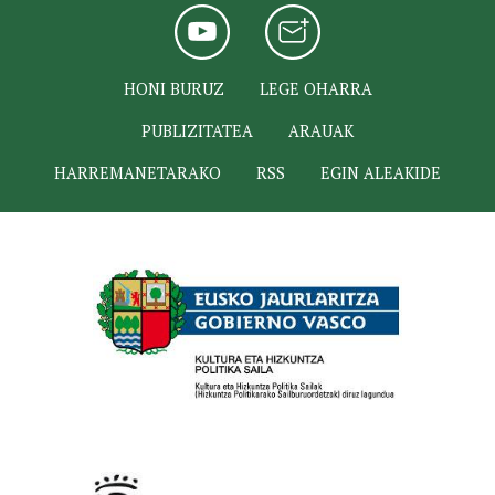
HONI BURUZ
LEGE OHARRA
PUBLIZITATEA
ARAUAK
HARREMANETARAKO
RSS
EGIN ALEAKIDE