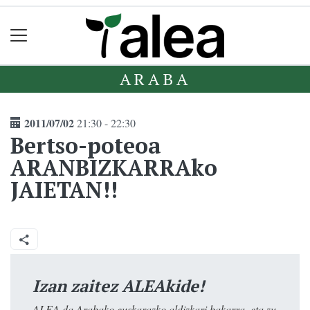
ARABA
2011/07/02
21:30 - 22:30
Bertso-poteoa
ARANBIZKARRAko
JAIETAN!!
Izan zaitez ALEAkide!
ALEA da Arabako euskarazko aldizkari bakarra, eta zu