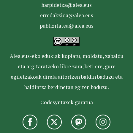
harpidetza@alea.eus
erredakzioa@alea.eus
publizitatea@alea.eus
Alea.eus-eko edukiak kopiatu, moldatu, zabaldu
eta argitaratzeko libre zara, beti ere, gure
egiletzakoak direla aitortzen baldin baduzu eta
baldintza berdinetan egiten baduzu.
Codesyntaxek garatua