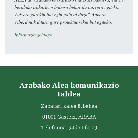
bezalako irakurleen babesa behar du aurrera egiteko.
Zuk ere gurekin bat egin nahi al duzu? Aukera
ezberdinak dituzu gure proiektuarekin bat egiteko.
Informazio gehiago
Arabako Alea komunikazio
taldea
Zapatari kalea 8, behea
01001 Gasteiz, ARABA
Telefonoa: 945 71 60 09