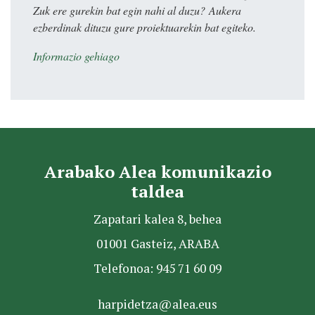
Zuk ere gurekin bat egin nahi al duzu? Aukera
ezberdinak dituzu gure proiektuarekin bat egiteko.
Informazio gehiago
Arabako Alea komunikazio
taldea
Zapatari kalea 8, behea
01001 Gasteiz, ARABA
Telefonoa: 945 71 60 09
harpidetza@alea.eus