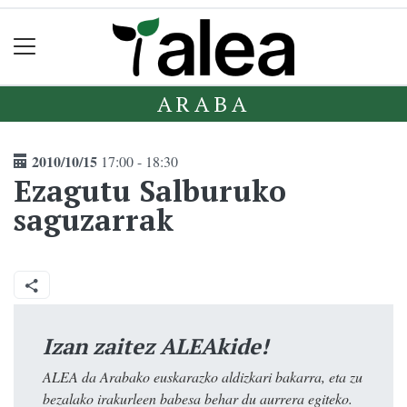
ARABA
2010/10/15
17:00 - 18:30
Ezagutu Salburuko
saguzarrak
Izan zaitez ALEAkide!
ALEA da Arabako euskarazko aldizkari bakarra, eta zu
bezalako irakurleen babesa behar du aurrera egiteko.