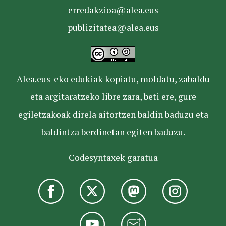
erredakzioa@alea.eus
publizitatea@alea.eus
Alea.eus-eko edukiak kopiatu, moldatu, zabaldu
eta argitaratzeko libre zara, beti ere, gure
egiletzakoak direla aitortzen baldin baduzu eta
baldintza berdinetan egiten baduzu.
Codesyntaxek garatua