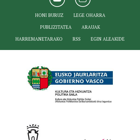
HONI BURUZ
LEGE OHARRA
PUBLIZITATEA
ARAUAK
HARREMANETARAKO
RSS
EGIN ALEAKIDE