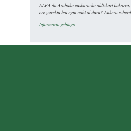
ALEA da Arabako euskarazko aldizkari bakarra, e
ere gurekin bat egin nahi al duzu? Aukera ezberdi
Informazio gehiago