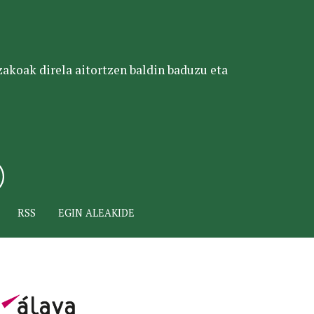
tzakoak direla aitortzen baldin baduzu eta
RSS
EGIN ALEAKIDE