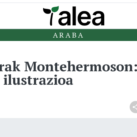
ARABA
lerak Montehermoson: 
 ilustrazioa