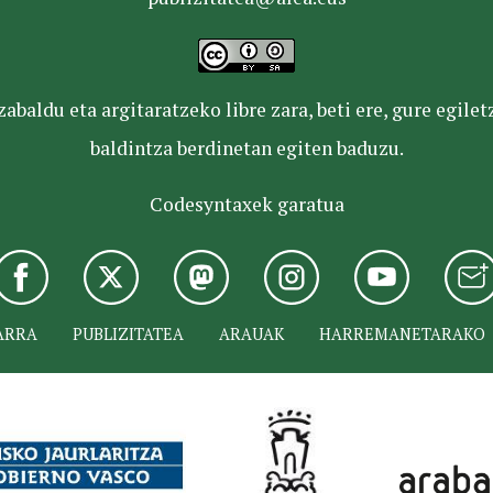
baldu eta argitaratzeko libre zara, beti ere, gure egile
baldintza berdinetan egiten baduzu.
Codesyntaxek garatua
ARRA
PUBLIZITATEA
ARAUAK
HARREMANETARAKO