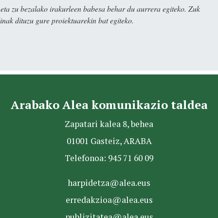
ta zu bezalako irakurleen babesa behar du aurrera egiteko. Zuk
nak dituzu gure proiektuarekin bat egiteko.
Arabako Alea komunikazio taldea
Zapatari kalea 8, behea
01001 Gasteiz, ARABA
Telefonoa: 945 71 60 09
harpidetza@alea.eus
erredakzioa@alea.eus
publizitatea@alea.eus