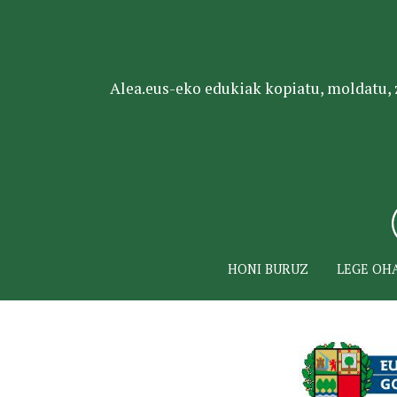
Alea.eus-eko edukiak kopiatu, moldatu, za
HONI BURUZ
LEGE OH