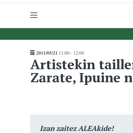
2011/05/21
11:00 - 12:00
Artistekin tail
Zarate, Ipuine n
Izan zaitez ALEAkide!