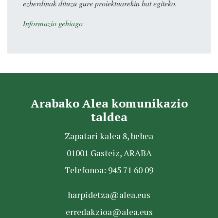
ezberdinak dituzu gure proiektuarekin bat egiteko.
Informazio gehiago
Arabako Alea komunikazio
taldea
Zapatari kalea 8, behea
01001 Gasteiz, ARABA
Telefonoa: 945 71 60 09
harpidetza@alea.eus
erredakzioa@alea.eus