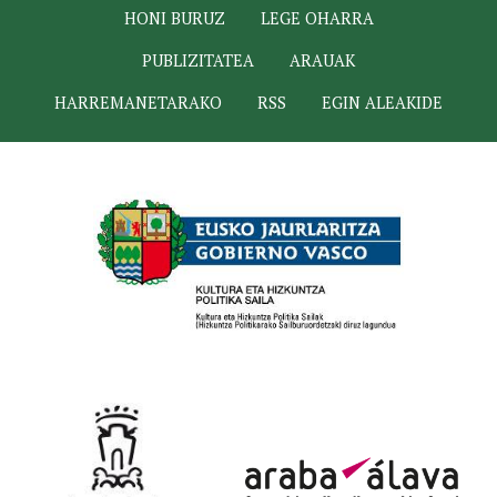
HONI BURUZ
LEGE OHARRA
PUBLIZITATEA
ARAUAK
HARREMANETARAKO
RSS
EGIN ALEAKIDE