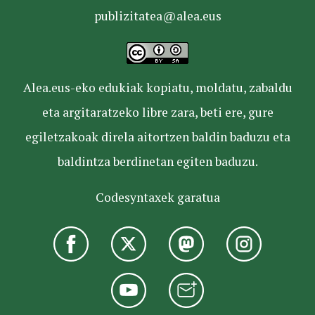
publizitatea@alea.eus
Alea.eus-eko edukiak kopiatu, moldatu, zabaldu
eta argitaratzeko libre zara, beti ere, gure
egiletzakoak direla aitortzen baldin baduzu eta
baldintza berdinetan egiten baduzu.
Codesyntaxek garatua