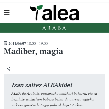
ARABA
2011/06/07
18:00 - 19:00
Madiber, magia
Izan zaitez ALEAkide!
ALEA da Arabako euskarazko aldizkari bakarra, eta zu
bezalako irakurleen babesa behar du aurrera egiteko.
Zuk ere gurekin bat egin nahi al duzu? Aukera