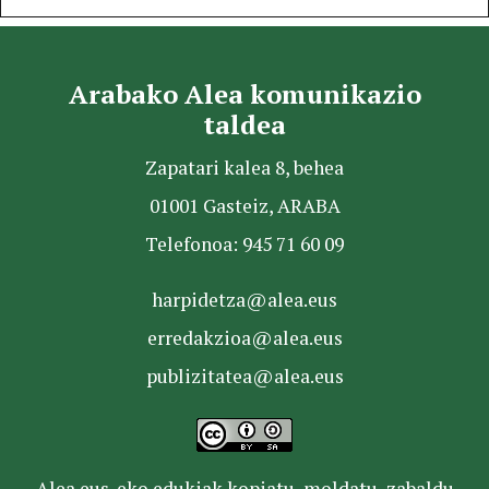
Arabako Alea komunikazio
taldea
Zapatari kalea 8, behea
01001 Gasteiz, ARABA
Telefonoa: 945 71 60 09
harpidetza@alea.eus
erredakzioa@alea.eus
publizitatea@alea.eus
Alea.eus-eko edukiak kopiatu, moldatu, zabaldu