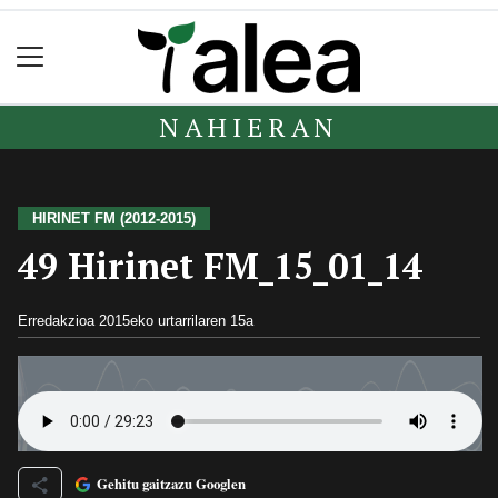
NAHIERAN
HIRINET FM (2012-2015)
49 Hirinet FM_15_01_14
Erredakzioa
2015eko urtarrilaren 15a
Gehitu gaitzazu Googlen