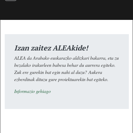
Izan zaitez ALEAkide!
ALEA da Arabako euskarazko aldizkari bakarra, eta zu
bezalako irakurleen babesa behar du aurrera egiteko.
Zuk ere gurekin bat egin nahi al duzu? Aukera
ezberdinak dituzu gure proiektuarekin bat egiteko.
Informazio gehiago