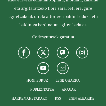
eta argitaratzeko libre zara, beti ere, gure
egiletzakoak direla aitortzen baldin baduzu eta
baldintza berdinetan egiten baduzu.
Codesyntaxek garatua
HONI BURUZ
LEGE OHARRA
PUBLIZITATEA
ARAUAK
HARREMANETARAKO
RSS
EGIN ALEAKIDE