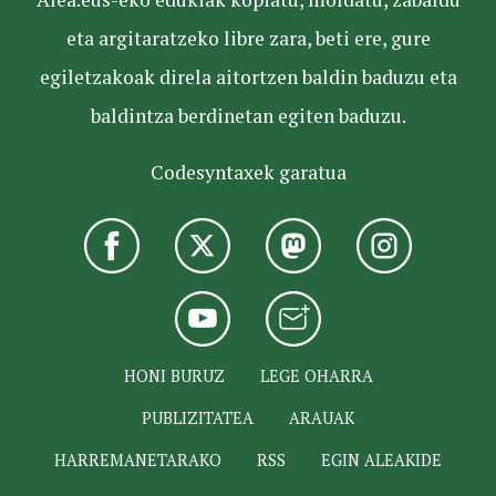
eta argitaratzeko libre zara, beti ere, gure
egiletzakoak direla aitortzen baldin baduzu eta
baldintza berdinetan egiten baduzu.
Codesyntaxek garatua
HONI BURUZ
LEGE OHARRA
PUBLIZITATEA
ARAUAK
HARREMANETARAKO
RSS
EGIN ALEAKIDE