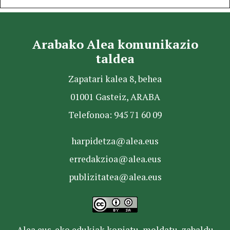
Arabako Alea komunikazio
taldea
Zapatari kalea 8, behea
01001 Gasteiz, ARABA
Telefonoa: 945 71 60 09
harpidetza@alea.eus
erredakzioa@alea.eus
publizitatea@alea.eus
Alea.eus-eko edukiak kopiatu, moldatu, zabaldu