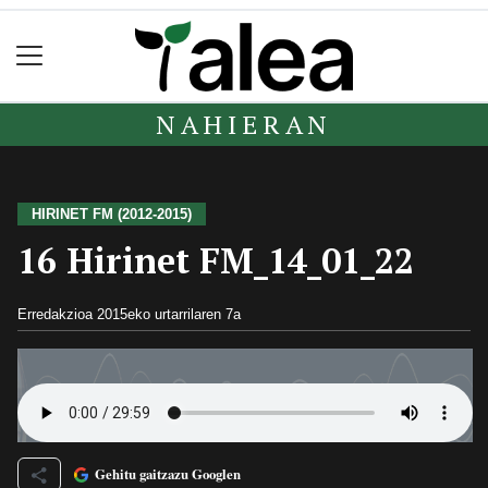
NAHIERAN
HIRINET FM (2012-2015)
16 Hirinet FM_14_01_22
Erredakzioa
2015eko urtarrilaren 7a
Gehitu gaitzazu Googlen