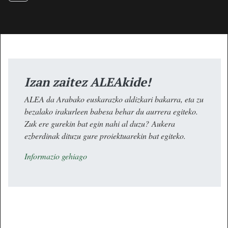
Izan zaitez ALEAkide!
ALEA da Arabako euskarazko aldizkari bakarra, eta zu
bezalako irakurleen babesa behar du aurrera egiteko.
Zuk ere gurekin bat egin nahi al duzu? Aukera
ezberdinak dituzu gure proiektuarekin bat egiteko.
Informazio gehiago