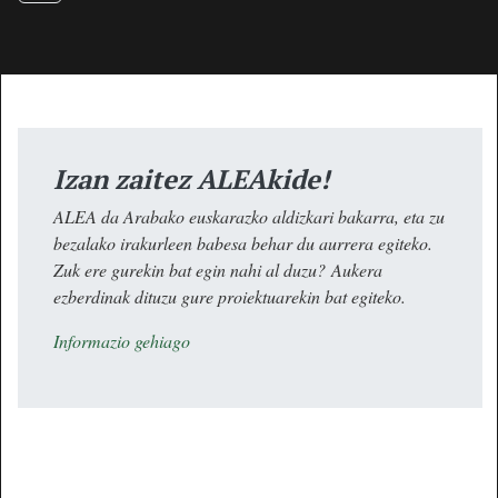
Izan zaitez ALEAkide!
ALEA da Arabako euskarazko aldizkari bakarra, eta zu
bezalako irakurleen babesa behar du aurrera egiteko.
Zuk ere gurekin bat egin nahi al duzu? Aukera
ezberdinak dituzu gure proiektuarekin bat egiteko.
Informazio gehiago