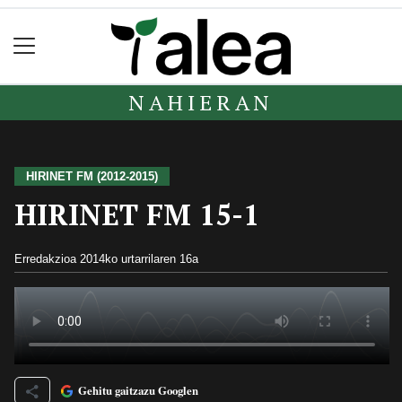
NAHIERAN
HIRINET FM (2012-2015)
HIRINET FM 15-1
Erredakzioa
2014ko urtarrilaren 16a
Gehitu gaitzazu Googlen