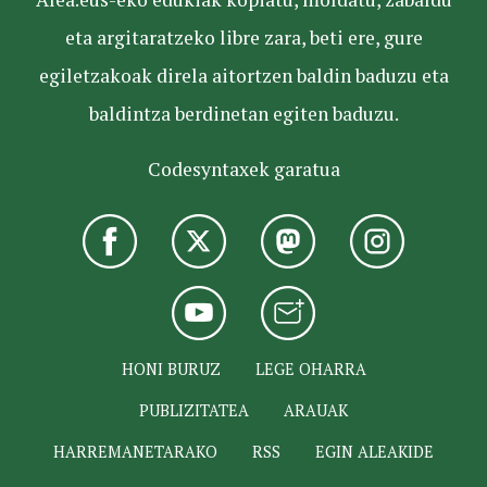
eta argitaratzeko libre zara, beti ere, gure
egiletzakoak direla aitortzen baldin baduzu eta
baldintza berdinetan egiten baduzu.
Codesyntaxek garatua
HONI BURUZ
LEGE OHARRA
PUBLIZITATEA
ARAUAK
HARREMANETARAKO
RSS
EGIN ALEAKIDE