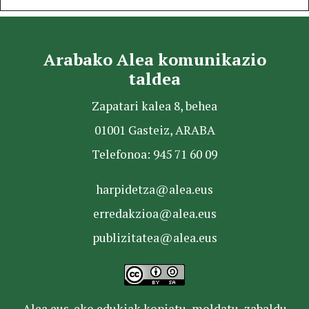
Arabako Alea komunikazio
taldea
Zapatari kalea 8, behea
01001 Gasteiz, ARABA
Telefonoa: 945 71 60 09
harpidetza@alea.eus
erredakzioa@alea.eus
publizitatea@alea.eus
Alea.eus-eko edukiak kopiatu, moldatu, zabaldu