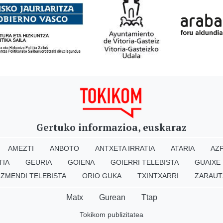
Gertuko informazioa, euskaraz
AMEZTI
ANBOTO
ANTXETA IRRATIA
ATARIA
AZP
TIA
GEURIA
GOIENA
GOIERRI TELEBISTA
GUAIXE
IZMENDI TELEBISTA
ORIO GUKA
TXINTXARRI
ZARAUT
Matx
Gurean
Ttap
Tokikom publizitatea