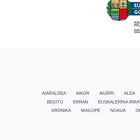
AIARALDEA
AIKOR
AIURRI
ALEA
BEGITU
ERRAN
EUSKALERRIA IRRA
KRONIKA
MAILOPE
NOAUA
O