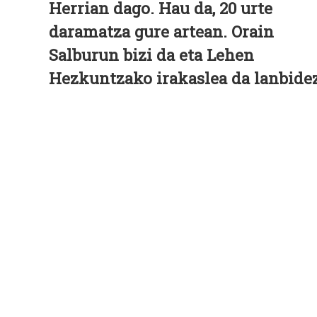
Herrian dago. Hau da, 20 urte
daramatza gure artean. Orain
Salburun bizi da eta Lehen
Hezkuntzako irakaslea da lanbidez