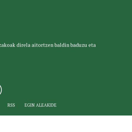
tzakoak direla aitortzen baldin baduzu eta
RSS
EGIN ALEAKIDE