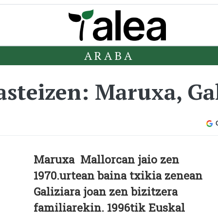
ARABA
steizen: Maruxa, Gal
Maruxa Mallorcan jaio zen
1970.urtean baina txikia zenean
Galiziara joan zen bizitzera
familiarekin. 1996tik Euskal