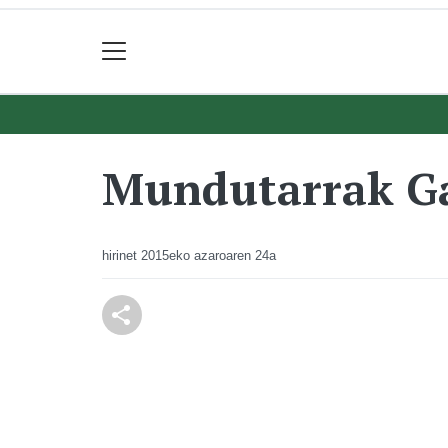
Mundutarrak Ga
hirinet
2015eko azaroaren 24a