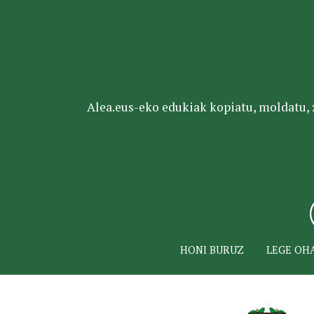
Alea.eus-eko edukiak kopiatu, moldatu, za
HONI BURUZ
LEGE OH