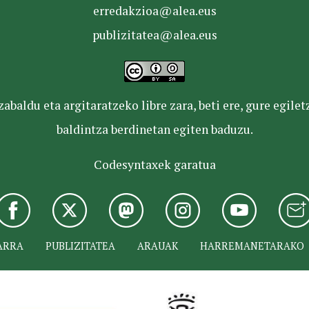
erredakzioa@alea.eus
publizitatea@alea.eus
baldu eta argitaratzeko libre zara, beti ere, gure egile
baldintza berdinetan egiten baduzu.
Codesyntaxek garatua
ARRA
PUBLIZITATEA
ARAUAK
HARREMANETARAKO