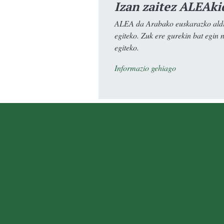
Izan zaitez ALEAki
ALEA da Arabako euskarazko aldiz
egiteko. Zuk ere gurekin bat egin 
egiteko.
Informazio gehiago