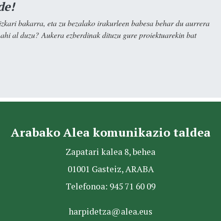
de!
kari bakarra, eta zu bezalako irakurleen babesa behar du aurrera
nahi al duzu? Aukera ezberdinak dituzu gure proiektuarekin bat
Arabako Alea komunikazio taldea
Zapatari kalea 8, behea
01001 Gasteiz, ARABA
Telefonoa: 945 71 60 09
harpidetza@alea.eus