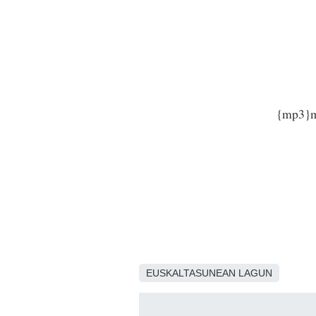
{mp3}m
EUSKALTASUNEAN LAGUN