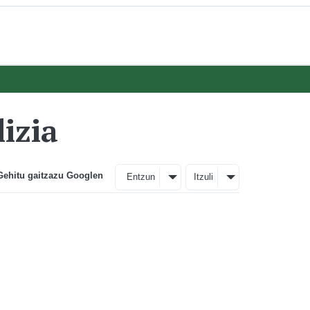
izia
Gehitu gaitzazu Googlen
Entzun
Itzuli