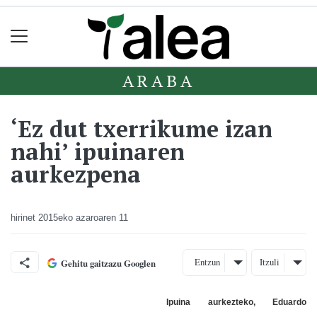
ARABA
‘Ez dut txerrikume izan
nahi’ ipuinaren
aurkezpena
hirinet
2015eko azaroaren 11
Entzun
Itzuli
Gehitu gaitzazu Googlen
Ipuina aurkezteko, Eduardo