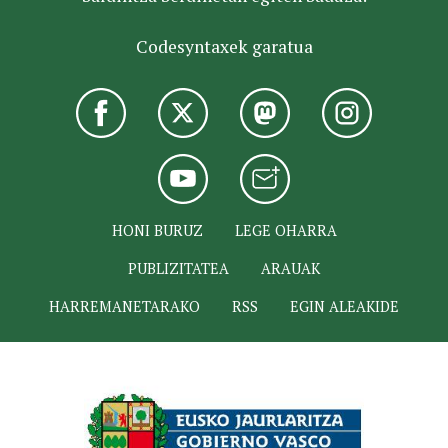
Codesyntaxek garatua
HONI BURUZ
LEGE OHARRA
PUBLIZITATEA
ARAUAK
HARREMANETARAKO
RSS
EGIN ALEAKIDE