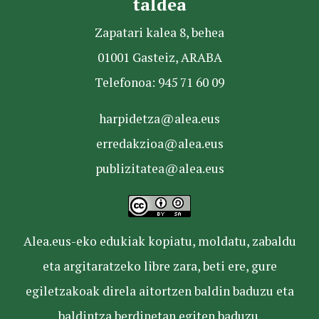
taldea
Zapatari kalea 8, behea
01001 Gasteiz, ARABA
Telefonoa: 945 71 60 09
harpidetza@alea.eus
erredakzioa@alea.eus
publizitatea@alea.eus
Alea.eus-eko edukiak kopiatu, moldatu, zabaldu
eta argitaratzeko libre zara, beti ere, gure
egiletzakoak direla aitortzen baldin baduzu eta
baldintza berdinetan egiten baduzu.