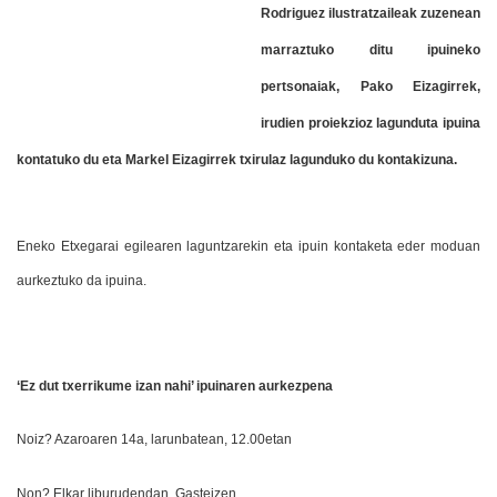
Rodriguez ilustratzaileak zuzenean
marraztuko ditu ipuineko
pertsonaiak, Pako Eizagirrek,
irudien proiekzioz lagunduta ipuina
kontatuko du eta Markel Eizagirrek txirulaz lagunduko du kontakizuna.
Eneko Etxegarai egilearen laguntzarekin eta ipuin kontaketa eder moduan
aurkeztuko da ipuina.
‘Ez dut txerrikume izan nahi’ ipuinaren aurkezpena
Noiz? Azaroaren 14a, larunbatean, 12.00etan
Non? Elkar liburudendan, Gasteizen