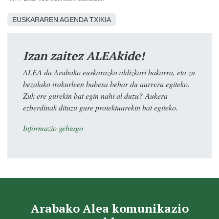
EUSKARAREN AGENDA TXIKIA
Izan zaitez ALEAkide!
ALEA da Arabako euskarazko aldizkari bakarra, eta zu
bezalako irakurleen babesa behar du aurrera egiteko.
Zuk ere gurekin bat egin nahi al duzu? Aukera
ezberdinak dituzu gure proiektuarekin bat egiteko.
Informazio gehiago
Arabako Alea komunikazio