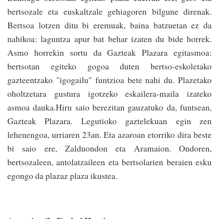
bertsozale eta euskaltzale gehiagoren bilgune direnak.
Bertsoa lotzen ditu bi eremuak, baina batzuetan ez da
nahikoa: laguntza apur bat behar izaten du bide horrek.
Asmo horrekin sortu da Gazteak Plazara egitasmoa:
bertsotan egiteko gogoa duten bertso-eskoletako
gazteentzako "igogailu" funtzioa bete nahi du. Plazetako
oholtzetara gustura igotzeko eskailera-maila izateko
asmoa dauka.Hiru saio berezitan gauzatuko da, funtsean,
Gazteak Plazara. Legutioko gaztelekuan egin zen
lehenengoa, urriaren 23an. Eta azaroan etorriko dira beste
bi saio ere, Zalduondon eta Aramaion. Ondoren,
bertsozaleen, antolatzaileen eta bertsolarien beraien esku
egongo da plazaz plaza ikustea.