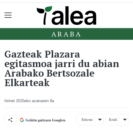
ARABA
Gazteak Plazara
egitasmoa jarri du abian
Arabako Bertsozale
Elkarteak
hirinet
2015eko azaroaren 9a
Entzun
Itzuli
Gehitu gaitzazu Googlen