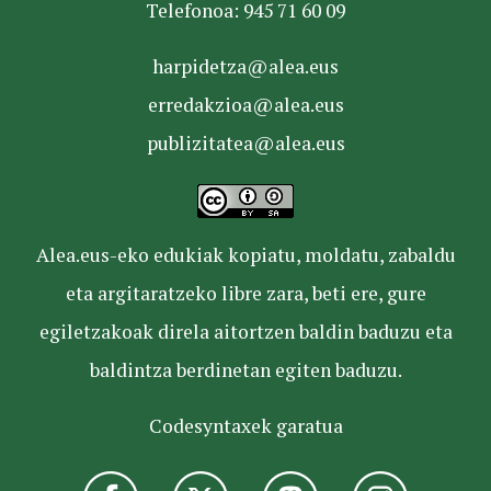
Telefonoa: 945 71 60 09
harpidetza@alea.eus
erredakzioa@alea.eus
publizitatea@alea.eus
Alea.eus-eko edukiak kopiatu, moldatu, zabaldu
eta argitaratzeko libre zara, beti ere, gure
egiletzakoak direla aitortzen baldin baduzu eta
baldintza berdinetan egiten baduzu.
Codesyntaxek garatua