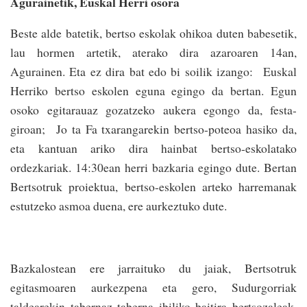
Agurainetik, Euskal Herri osora
Beste alde batetik, bertso eskolak ohikoa duten babesetik,
lau hormen artetik, aterako dira azaroaren 14an,
Agurainen. Eta ez dira bat edo bi soilik izango: Euskal
Herriko bertso eskolen eguna egingo da bertan. Egun
osoko egitarauaz gozatzeko aukera egongo da, festa-
giroan; Jo ta Fa txarangarekin bertso-poteoa hasiko da,
eta kantuan ariko dira hainbat bertso-eskolatako
ordezkariak. 14:30ean herri bazkaria egingo dute. Bertan
Bertsotruk proiektua, bertso-eskolen arteko harremanak
estutzeko asmoa duena, ere aurkeztuko dute.
Bazkalostean ere jarraituko du jaiak, Bertsotruk
egitasmoaren aurkezpena eta gero, Sudurgorriak
taldearekin tabernaz taberna ibiliko baitira bertsozaleak.