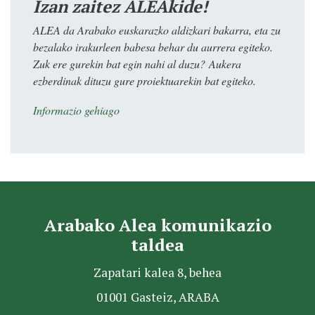
Izan zaitez ALEAkide!
ALEA da Arabako euskarazko aldizkari bakarra, eta zu
bezalako irakurleen babesa behar du aurrera egiteko.
Zuk ere gurekin bat egin nahi al duzu? Aukera
ezberdinak dituzu gure proiektuarekin bat egiteko.
Informazio gehiago
Arabako Alea komunikazio
taldea
Zapatari kalea 8, behea
01001 Gasteiz, ARABA