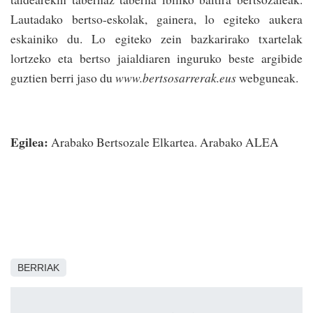
Lautadako bertso-eskolak, gainera, lo egiteko aukera
eskainiko du. Lo egiteko zein bazkarirako txartelak
lortzeko eta bertso jaialdiaren inguruko beste argibide
guztien berri jaso du
www.bertsosarrerak.eus
webguneak.
Egilea:
Arabako Bertsozale Elkartea. Arabako ALEA
BERRIAK