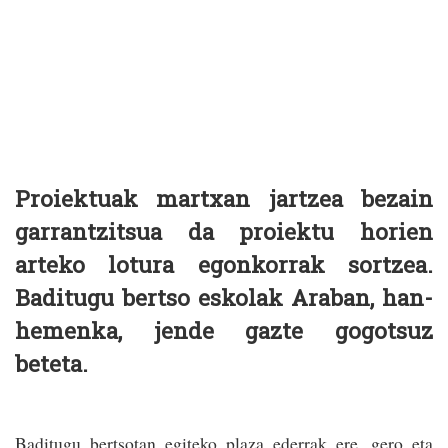
Proiektuak martxan jartzea bezain
garrantzitsua da proiektu horien
arteko lotura egonkorrak sortzea.
Baditugu bertso eskolak Araban, han-
hemenka, jende gazte gogotsuz
beteta.
Baditugu bertsotan egiteko plaza ederrak ere, gero eta