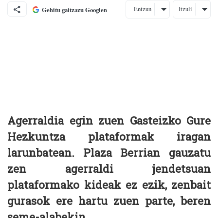
Entzun
Itzuli
Gehitu gaitzazu Googlen
Agerraldia egin zuen Gasteizko Gure
Hezkuntza plataformak iragan
larunbatean. Plaza Berrian gauzatu
zen agerraldi jendetsuan
plataformako kideak ez ezik, zenbait
gurasok ere hartu zuen parte, beren
seme-alabekin.