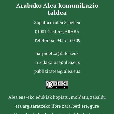
Arabako Alea komunikazio
taldea
Zapatari kalea 8, behea
01001 Gasteiz, ARABA
Telefonoa: 945 71 60 09
harpidetza@alea.eus
erredakzioa@alea.eus
publizitatea@alea.eus
Alea.eus-eko edukiak kopiatu, moldatu, zabaldu
eta argitaratzeko libre zara, beti ere, gure