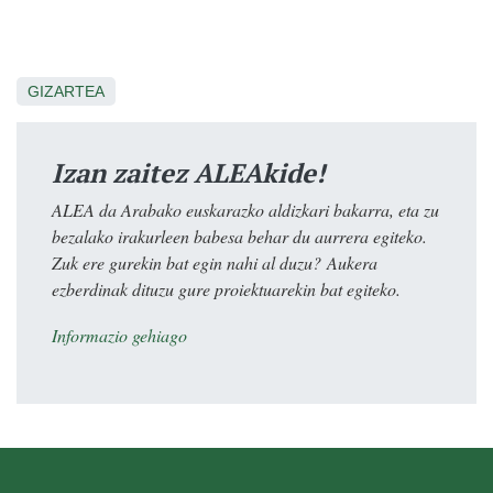
GIZARTEA
Izan zaitez ALEAkide!
ALEA da Arabako euskarazko aldizkari bakarra, eta zu
bezalako irakurleen babesa behar du aurrera egiteko.
Zuk ere gurekin bat egin nahi al duzu? Aukera
ezberdinak dituzu gure proiektuarekin bat egiteko.
Informazio gehiago