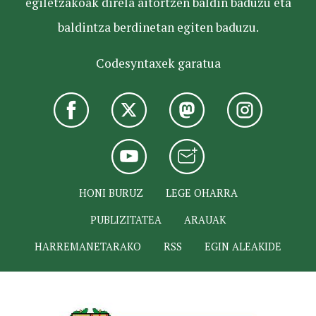
egiletzakoak direla aitortzen baldin baduzu eta
baldintza berdinetan egiten baduzu.
Codesyntaxek garatua
HONI BURUZ
LEGE OHARRA
PUBLIZITATEA
ARAUAK
HARREMANETARAKO
RSS
EGIN ALEAKIDE