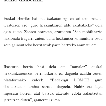
Euskal Herriko hainbat txokotan egiten ari den bezala,
Gasteizen ere “gure hezkuntzaren alde aktibatzeko” deia
egin zuten. Zentzu horretan, azaroaren 28an mobilizazio
nazionala iragarri zuten, baita hezkuntza komunitate osoa
zein gainontzeko herritarrak parte hartzeko animatu ere.
Ikasturte berria hasi dela eta “tamalez” euskal
hezkuntzarentzat berri askorik ez dagoela azaldu zuten
plataformako kideek. “Badakigu LOMCE gure
ikastetxeetan erabat sartuta dagoela. Nahiz eta lege
inposatu horren atal batzuk atzeratu edota zalantzetan
jarraitzen duten”, gaineratu zuten.