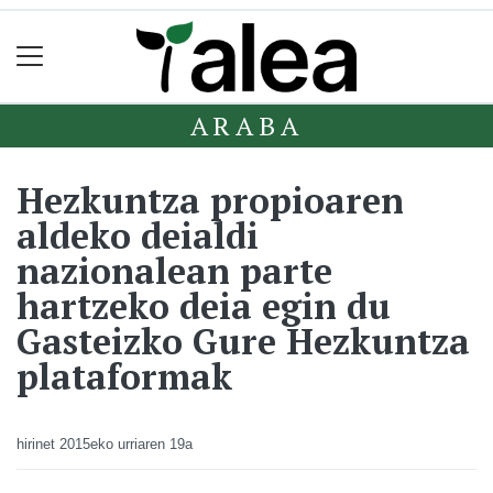
ARABA
Hezkuntza propioaren
aldeko deialdi
nazionalean parte
hartzeko deia egin du
Gasteizko Gure Hezkuntza
plataformak
hirinet
2015eko urriaren 19a