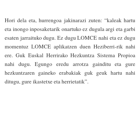
Hori dela eta, hurrengoa jakinarazi zuten: “kaleak hartu
eta inongo inposaketarik onartuko ez dugula argi eta garbi
esaten jarraituko dugu. Ez dugu LOMCE nahi eta ez dugu
momentuz LOMCE aplikatzen duen Heziberri-rik nahi
ere. Guk Euskal Herrirako Hezkuntza Sistema Propioa
nahi dugu. Egungo eredu arrotza gainditu eta gure
hezkuntzaren gaineko erabakiak guk geuk hartu nahi
ditugu, gure ikastetxe eta herrietatik”.