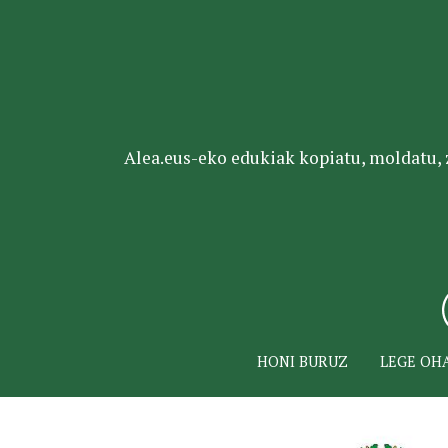
Alea.eus-eko edukiak kopiatu, moldatu, za
HONI BURUZ
LEGE OH