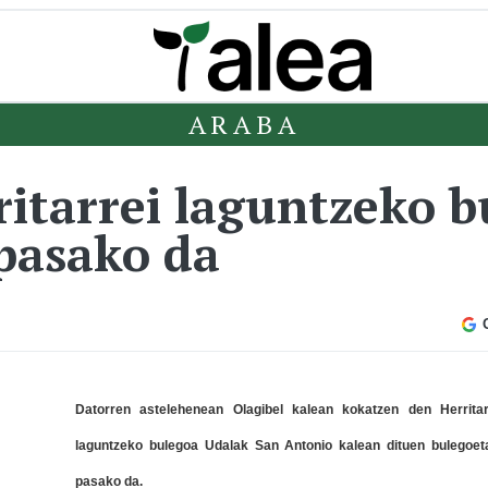
ARABA
ritarrei laguntzeko 
pasako da
Datorren astelehenean Olagibel kalean kokatzen den Herritar
laguntzeko bulegoa Udalak San Antonio kalean dituen bulegoet
pasako da.