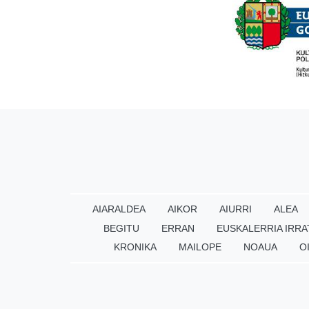
AIARALDEA
AIKOR
AIURRI
ALEA
BEGITU
ERRAN
EUSKALERRIA IRRA
KRONIKA
MAILOPE
NOAUA
O