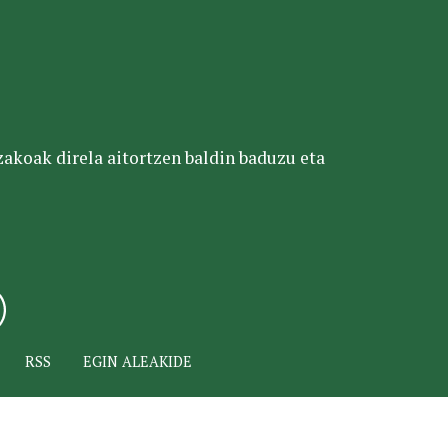
tzakoak direla aitortzen baldin baduzu eta
RSS
EGIN ALEAKIDE