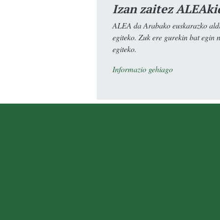
Izan zaitez ALEAki
ALEA da Arabako euskarazko aldiz
egiteko. Zuk ere gurekin bat egin 
egiteko.
Informazio gehiago