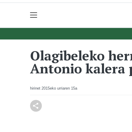
Olagibeleko her
Antonio kalera 
hirinet
2015eko urriaren 15a