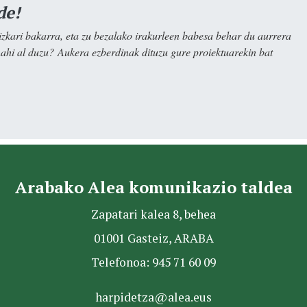
de!
kari bakarra, eta zu bezalako irakurleen babesa behar du aurrera
nahi al duzu? Aukera ezberdinak dituzu gure proiektuarekin bat
Arabako Alea komunikazio taldea
Zapatari kalea 8, behea
01001 Gasteiz, ARABA
Telefonoa: 945 71 60 09
harpidetza@alea.eus