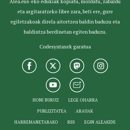
Alea.eus-eko edukiak kopiatu, moldatu, zabaldu
eta argitaratzeko libre zara, beti ere, gure
egiletzakoak direla aitortzen baldin baduzu eta
baldintza berdinetan egiten baduzu.
Codesyntaxek garatua
HONI BURUZ
LEGE OHARRA
PUBLIZITATEA
ARAUAK
HARREMANETARAKO
RSS
EGIN ALEAKIDE