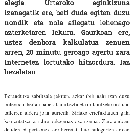
alegia. Urteroko eginkizuna
izanagatik ere, beti duda egiten duzu
nondik eta nola ailegatu lehenago
azterketaren lekura. Gaurkoan ere,
ustez denbora kalkulatua zenuen
arren, 20 minutu geroago agertu zara
Internetez lortutako hitzordura. Iaz
bezalatsu.
Berandutxo zabiltzala jakitun, azkar ibili nahi izan duzu
bulegoan, bertan paperak aurkeztu eta ordaintzeko orduan,
tailerren aldera joan aurretik. Siriako errefuxiatuen gaia
komentatzen ari dira bulegariak ozen samar. Zure ondoan
dauden bi pertsonek ere berretsi dute bulegarien artean