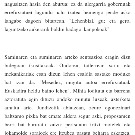
nagusitzen hasia den aburua: ez da ulergarria gobernuak
errefuxiatuei lagundu nahi izatea hemengo jende asko
langabe dagoen bitartean. "Lehenbizi, gu; eta gero,
laguntzeko aukerarik baldin badago, kanpokoak".
Saminaren eta suminaren arteko sentsazioa eragin dizu
bulegoan ikusitakoak. Ondoren, tailerrean sartu eta
mekanikariak esan dizun lehen esaldia sastako moduko
bat izan da: "Mesedez, mugitu autoa errefuxiatuak
Euskadira heldu baino lehen". Mihia lodituta eta barrena
aztoratuta egin dituzu ondoko minutu luzeak, azterketa
amaitu arte. Jundizetik abiatzean, zeure egonezinari
baltsamo pixka bat emate aldera segur aski, proposamen
berri bat bururatu zaizu: pertsonon iritzi motelek eta
jokamolde soraioek ere iteubea pasatu beharra eskatzea.