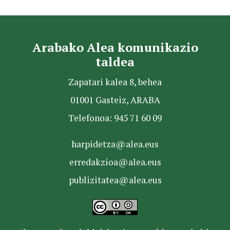
Arabako Alea komunikazio
taldea
Zapatari kalea 8, behea
01001 Gasteiz, ARABA
Telefonoa: 945 71 60 09
harpidetza@alea.eus
erredakzioa@alea.eus
publizitatea@alea.eus