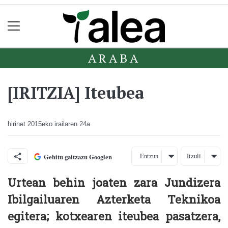
ARABA
[IRITZIA] Iteubea
hirinet
2015eko irailaren 24a
Entzun
Itzuli
Gehitu gaitzazu Googlen
Urtean behin joaten zara Jundizera
Ibilgailuaren Azterketa Teknikoa
egitera; kotxearen iteubea pasatzera,