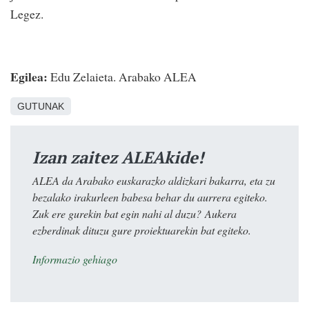
Legez.
Egilea:
Edu Zelaieta. Arabako ALEA
GUTUNAK
Izan zaitez ALEAkide!
ALEA da Arabako euskarazko aldizkari bakarra, eta zu
bezalako irakurleen babesa behar du aurrera egiteko.
Zuk ere gurekin bat egin nahi al duzu? Aukera
ezberdinak dituzu gure proiektuarekin bat egiteko.
Informazio gehiago