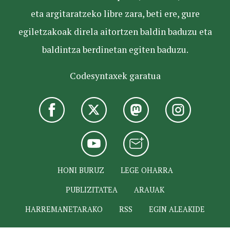
eta argitaratzeko libre zara, beti ere, gure
egiletzakoak direla aitortzen baldin baduzu eta
baldintza berdinetan egiten baduzu.
Codesyntaxek garatua
HONI BURUZ
LEGE OHARRA
PUBLIZITATEA
ARAUAK
HARREMANETARAKO
RSS
EGIN ALEAKIDE