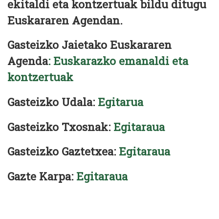
ekitaldi eta kontzertuak bildu ditugu
Euskararen Agendan.
Gasteizko Jaietako Euskararen
Agenda
: Euskarazko emanaldi eta
kontzertuak
Gasteizko Udala:
Egitarua
Gasteizko Txosnak:
Egitaraua
Gasteizko Gaztetxea:
Egitaraua
Gazte Karpa:
Egitaraua