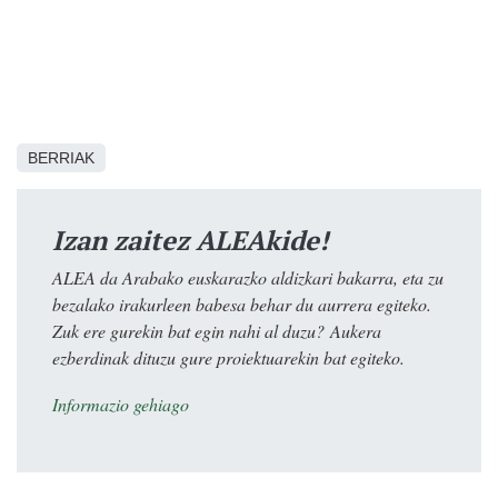
BERRIAK
Izan zaitez ALEAkide!
ALEA da Arabako euskarazko aldizkari bakarra, eta zu
bezalako irakurleen babesa behar du aurrera egiteko.
Zuk ere gurekin bat egin nahi al duzu? Aukera
ezberdinak dituzu gure proiektuarekin bat egiteko.
Informazio gehiago