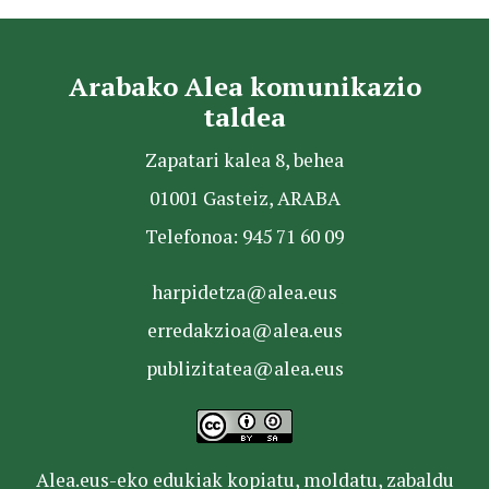
Arabako Alea komunikazio
taldea
Zapatari kalea 8, behea
01001 Gasteiz, ARABA
Telefonoa: 945 71 60 09
harpidetza@alea.eus
erredakzioa@alea.eus
publizitatea@alea.eus
Alea.eus-eko edukiak kopiatu, moldatu, zabaldu