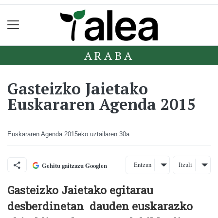
ARABA
Gasteizko Jaietako
Euskararen Agenda 2015
Euskararen Agenda
2015eko uztailaren 30a
Entzun
Itzuli
Gehitu gaitzazu Googlen
Gasteizko Jaietako egitarau
desberdinetan dauden euskarazko